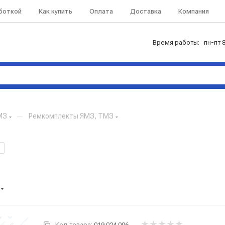
аботкой
Как купить
Оплата
Доставка
Компания
Время работы: пн-пт 8
МЗ
—
Ремкомплекты ЯМЗ, ТМЗ
1
Код товара:
019.024.006