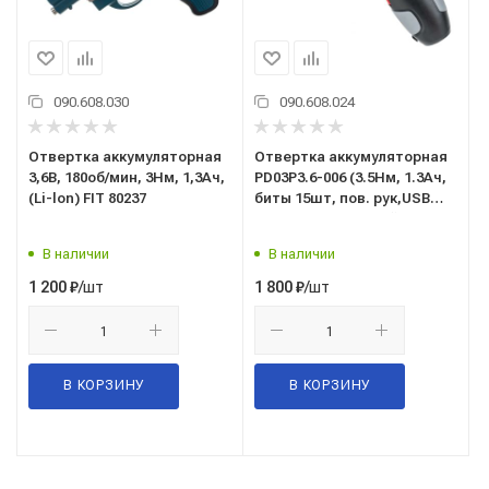
090.608.030
090.608.024
Отвертка аккумуляторная
Отвертка аккумуляторная
3,6В, 180об/мин, 3Нм, 1,3Ач,
PD03P3.6-006 (3.5Нм, 1.3Ач,
(Li-lon) FIT 80237
биты 15шт, пов. рук,USB
заряд, фонарик,кейс) P.I.T/
ПИТ
В наличии
В наличии
/шт
/шт
1 200
₽
1 800
₽
В КОРЗИНУ
В КОРЗИНУ