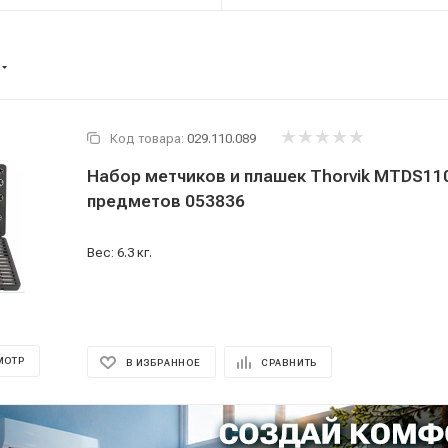
Код товара:
029.110.089
Набор метчиков и плашек Thorvik MTDS11
предметов 053836
Вес: 6.3 кг.
МОТР
В ИЗБРАННОЕ
СРАВНИТЬ