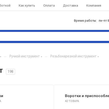
аботкой
Как купить
Оплата
Доставка
Компания
Время работы: пн-пт 8
—
Ручной инструмент
—
Резьбонарезной инструмент
т
198
ки
Воротки и приспособл
А
42 ТОВАРА