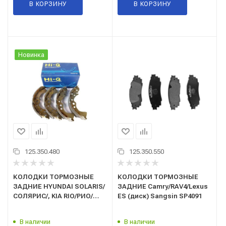
В КОРЗИНУ
В КОРЗИНУ
Новинка
125.350.480
125.350.550
КОЛОДКИ ТОРМОЗНЫЕ
КОЛОДКИ ТОРМОЗНЫЕ
ЗАДНИЕ HYUNDAI SOLARIS/
ЗАДНИЕ Camry/RAV4/Lexus
СОЛЯРИС/, KIA RIO/РИО/
ES (диск) Sangsin SP4091
2010 ->(HI-Q)(SA193)
барабанные
В наличии
В наличии