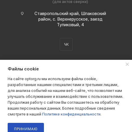
(для актов сверки)
Ставропольский край, Шпаковский
район, с. Верхнерусское, заезд
Тупиковый, 4
Файлы cookie
На сайте optorg.ru мы используем файлы cookie,
разработанные нашими специалистами и третьими лицами,
для анализа событий на нашем веб-сайте, что позволяет нам
2019 - 2026 © АО КПК "Ставропольстройопторг"
улучшать обслуживание и взаимодействие с пользователями.
Все права защищены
Продолжая работу с сайтом Вы соглашаетесь на обработку
ваших персональных данных. Более подробные сведения
смотрите в нашей
Политике конфиденциальности
.
ПРИНИМАЮ