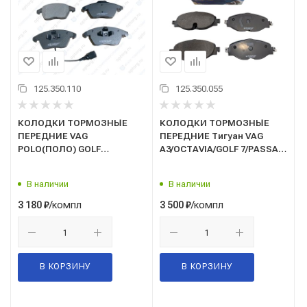
125.350.110
125.350.055
КОЛОДКИ ТОРМОЗНЫЕ
КОЛОДКИ ТОРМОЗНЫЕ
ПЕРЕДНИЕ VAG
ПЕРЕДНИЕ Тигуан VAG
POLO(ПОЛО) GOLF
A3/OCTAVIA/GOLF 7/PASSAT
V/PASSAT/OCTAVIA/A3 03-
12- перед.(HI-Q)(SP1678)
(HI-Q)(тип ТС 1ZC)(SP1692)
В наличии
В наличии
/компл
/компл
3 180
₽
3 500
₽
В КОРЗИНУ
В КОРЗИНУ