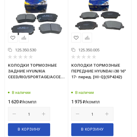
125.350.530
125.350.005
КОЛОДКИ ТОРМОЗНЫЕ
КОЛОДКИ ТОРМОЗНЫЕ
ЗАДНИЕ HYUN/KIA
ПЕРЕДНИЕ HYUNDAI i30 16"
CEED/RIO/SPORTAGE/ACCENT/I20/I30/IX35
17- перед. [HI-Q](SP4242)
05-(SP1187)
В наличии
В наличии
/компл
/компл
1 620
₽
1 975
₽
В КОРЗИНУ
В КОРЗИНУ