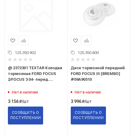
125.350.902
125.350.800
@ 2372301 TEXTAR Колодки
Диск тормозной передний
тормозные FORD FOCUS
FORD FOCUS III [BREMBO]
2/FOCUS 3 04- перед.
#09A90510
[TEXTAR] #2372301
Нет в наличии
Нет в наличии
/шт
/шт
3 156
₽
3 996
₽
СООБЩИТЬ О
СООБЩИТЬ О
ПОСТУПЛЕНИИ
ПОСТУПЛЕНИИ