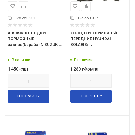
125.350.901
125.350.017
ABS0506 КОЛОДКИ
КОЛОДКИ ТОРМОЗНЫЕ
ТОРМОЗНЫЕ
ПЕРЕДНИЕ HYUNDAI
задние(барабан), SUZUKI
SOLARIS/
JIMNY "Allied Nippon"
СОЛЯРИС/2010-/KIA RIO/
РИО/2011-(HI-Q)(SP1399IN)
В наличии
В наличии
/шт
/компл
1 450
₽
1 280
₽
В КОРЗИНУ
В КОРЗИНУ