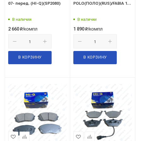
07- перед. (HI-Q)(SP2080)
POLO(ПОЛО)(RUS)/FABIA 11-
перед. (HI-Q)(тип ТС 1ZE)
(SP1595)
В наличии
В наличии
/компл
/компл
2 660
₽
1 890
₽
В КОРЗИНУ
В КОРЗИНУ