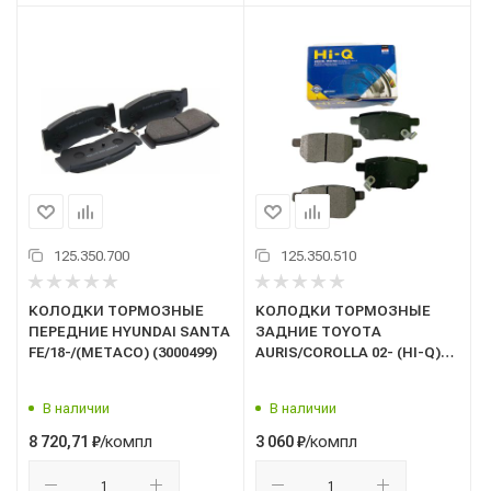
125.350.700
125.350.510
КОЛОДКИ ТОРМОЗНЫЕ
КОЛОДКИ ТОРМОЗНЫЕ
ПЕРЕДНИЕ HYUNDAI SANTA
ЗАДНИЕ TOYOTA
FE/18-/(METACO) (3000499)
AURIS/COROLLA 02- (HI-Q)
(SP2094)
В наличии
В наличии
/компл
/компл
8 720,71
₽
3 060
₽