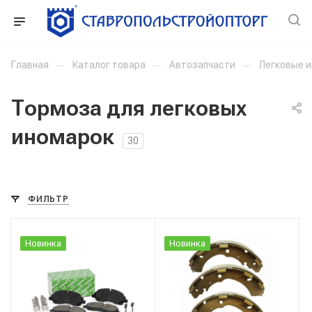
Главная
—
Каталог товара
—
Автозапчасти
—
Легковые 
Тормоза для легковых
иномарок
30
ФИЛЬТР
Новинка
Новинка