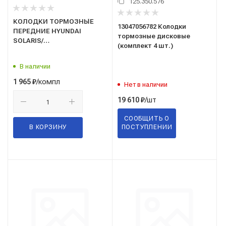
125.350.576
КОЛОДКИ ТОРМОЗНЫЕ
13047056782 Колодки
ПЕРЕДНИЕ HYUNDAI
тормозные дисковые
SOLARIS/
(комплект 4 шт.)
СОЛЯРИС/2010-/KIA RIO/
РИО/2011-(HI-Q)(SP1399)
В наличии
/компл
1 965
₽
Нет в наличии
/шт
19 610
₽
СООБЩИТЬ О
В КОРЗИНУ
ПОСТУПЛЕНИИ