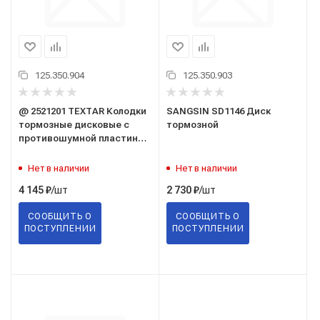
125.350.904
125.350.903
@ 2521201 TEXTAR Колодки
SANGSIN SD1146 Диск
тормозные дисковые с
тормозной
противошумной пластиной
Q+ [TEXTAR] #2521201
Нет в наличии
Нет в наличии
/шт
/шт
4 145
₽
2 730
₽
СООБЩИТЬ О
СООБЩИТЬ О
ПОСТУПЛЕНИИ
ПОСТУПЛЕНИИ