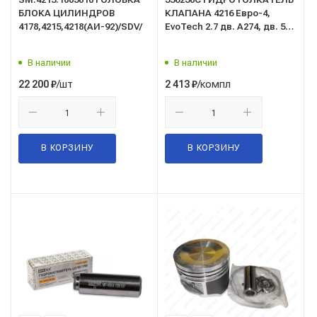
БЛОКА ЦИЛИНДРОВ
КЛАПАНА 4216 Евро-4,
4178,4215,4218(АИ-92)/SDV/
EvoTech 2.7 дв. А274, дв. 514
(компл 8шт) (MetalPart)
В наличии
В наличии
/шт
/компл
22 200
₽
2 413
₽
В КОРЗИНУ
В КОРЗИНУ