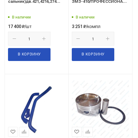
сальник)дв.421,4216,274
ЗМЗ-410/ПРОФЕССИОНАЛ/
(УМЗ)
Бузулук/ГАЗ/
В наличии
В наличии
/шт
/компл
17 400
₽
3 251
₽
В КОРЗИНУ
В КОРЗИНУ