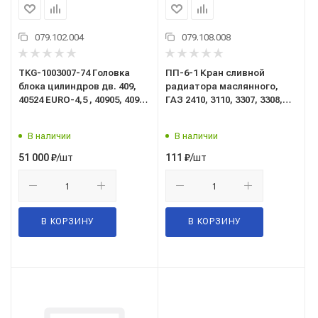
079.102.004
079.108.008
TKG-1003007-74 Головка
ПП-6-1 Кран сливной
блока цилиндров дв. 409,
радиатора маслянного,
40524 EURO-4,5 , 40905, 40905
ГАЗ 2410, 3110, 3307, 3308,
PRO АИ-92/газ с клап. 5-
3309, 51,53, 66, 3302, УАЗ;
опор; TANAKI
IMPULS
В наличии
В наличии
/шт
/шт
51 000
₽
111
₽
В КОРЗИНУ
В КОРЗИНУ