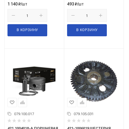
/шт
/шт
1 140
₽
493
₽
В КОРЗИНУ
В КОРЗИНУ
079.100.017
079.105.031
421.1004018-А ПОРШНЕВАЯ
421-1006019 ШЕСТЕРНЯ