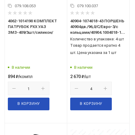
079.108.053
079.100.037
4062-1014190 КОМПЛЕКТ
40904-1074018-43 ПОРШЕНЬ
ПАТРУБОК РХХ УАЗ
40904дв./96,0/С/Евро-3/с
ЗМЗ-409/3шт/силикон/
кольцами/40904.1004018-10-
АР/02
Количество в упаковке: 4 шт
Товар продается кратно 4
шт. Цена указана за 1 шт
В наличии
В наличии
/компл
/шт
894
₽
2 670
₽
В КОРЗИНУ
В КОРЗИНУ