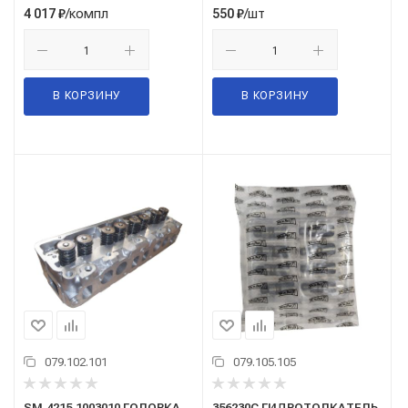
/компл
/шт
4 017
₽
550
₽
В КОРЗИНУ
В КОРЗИНУ
079.102.101
079.105.105
SM.4215.1003010 ГОЛОВКА
356230C ГИДРОТОЛКАТЕЛЬ