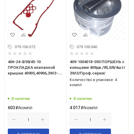
079.106.072
079.100.046
406-24-8/59/45-10
409-1004018-093 ПОРШЕНЬ с
ПРОКЛАДКА клапанной
кольцами 409дв./95,5/В/4шт/
крышки 40905,40906,ЗМЗ-
ЗМЗ/Проф.серия/
PRO (силикон) ROSTECO
Количество в упаковке: 4
компл
В наличии
В наличии
/компл
/компл
603
₽
4 017
₽