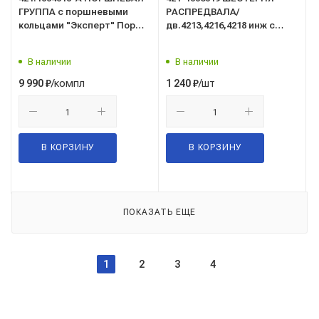
ГРУППА с поршневыми
РАСПРЕДВАЛА/
кольцами "Эксперт" Порш.
дв.4213,4216,4218 инж с
граф.+фосфатир.
отметчиком/АДС/
КОСТРОМА 100,0 УМЗ
В наличии
В наличии
-4218.10. -421.10, -4212.10,
-4215.10. -4215.10.
/компл
/шт
9 990
₽
1 240
₽
В КОРЗИНУ
В КОРЗИНУ
ПОКАЗАТЬ ЕЩЕ
1
2
3
4