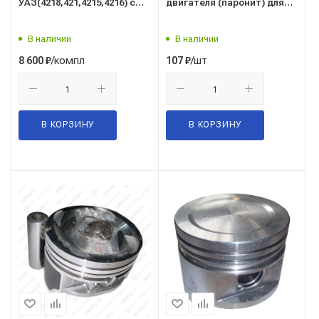
УАЗ(4218,421,4215,4216) с
двигателя (паронит) для
кольцами(к-т 4шт)/G-part/
УМЗ 420, 4213 (10 наим.)
(КВАДРАТИС) 451.1005800
В наличии
В наличии
/компл
/шт
8 600
₽
107
₽
В КОРЗИНУ
В КОРЗИНУ