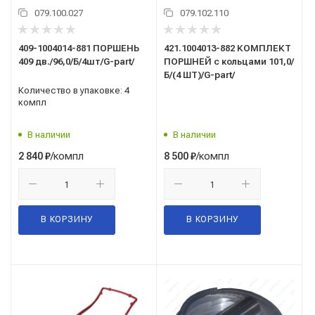
079.100.027
079.102.110
409-1004014-881 ПОРШЕНЬ
421.1004013-882 КОМПЛЕКТ
409 дв./96,0/Б/4шт/G-part/
ПОРШНЕЙ с кольцами 101,0/
Б/(4 ШТ)/G-part/
Количество в упаковке: 4
компл
В наличии
В наличии
/компл
/компл
2 840
₽
8 500
₽
В КОРЗИНУ
В КОРЗИНУ