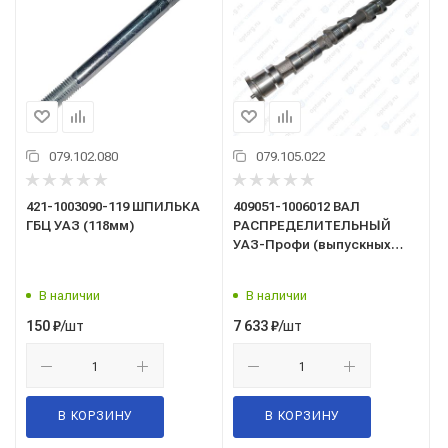
079.102.080
079.105.022
421-1003090-119 ШПИЛЬКА
409051-1006012 ВАЛ
ГБЦ УАЗ (118мм)
РАСПРЕДЕЛИТЕЛЬНЫЙ
УАЗ-Профи (выпускных
клапанов) дв. 409051.10,
409052.10 (ЗМЗ)
В наличии
В наличии
/шт
/шт
150
₽
7 633
₽
В КОРЗИНУ
В КОРЗИНУ