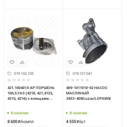
079.102.105
079.107.041
421.1004013-АР ПОРШЕНЬ
409-1011010-02 НАСОС
100,5 УАЗ (4218, 421,4123,
МАСЛЯНЫЙ
4215, 4216) с кольцами
ЗМЗ-409/Luzar/LOP0309/
(комплект
4шт)/GP.10050051/G-PART/
В наличии
В наличии
/компл
/шт
8 600
₽
4 550
₽