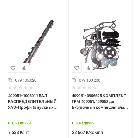
079.105.020
079.100.200
409051-1006011 ВАЛ
409051-3906625 КОМПЛЕКТ
РАСПРЕДЕЛИТЕЛЬНЫЙ
ГРМ 409051,409052 дв.
УАЗ-Профи (впускных
Е-5(полный компл для а/м
клапанов) дв. 409051.10,
УАЗ Профи) двуряд,
409052.10 (ЗМЗ)
втулочная цепь,
В наличии
В наличии
гидронатINA
/шт
/компл
7 633
₽
22 667
₽