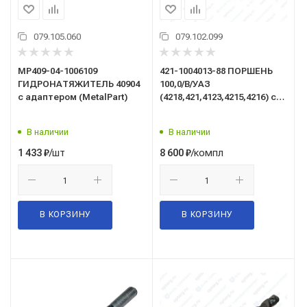
079.105.060
079.102.099
МР409-04-1006109
421-1004013-88 ПОРШЕНЬ
ГИДРОНАТЯЖИТЕЛЬ 40904
100,0/В/УАЗ
с адаптером (MetalPart)
(4218,421,4123,4215,4216) с
кольцами (к-т 4шт) (G-part)
В наличии
В наличии
/шт
/компл
1 433
₽
8 600
₽
В КОРЗИНУ
В КОРЗИНУ