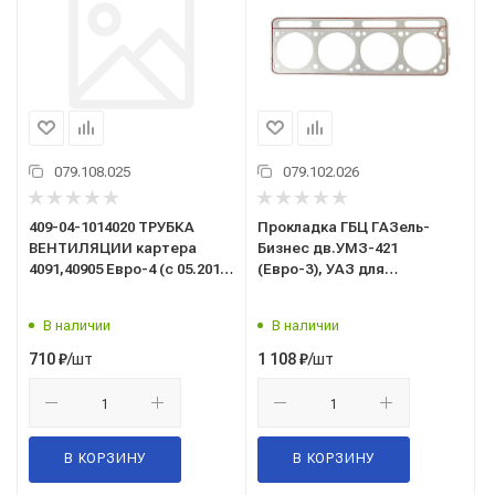
079.108.025
079.102.026
409-04-1014020 ТРУБКА
Прокладка ГБЦ ГАЗель-
ВЕНТИЛЯЦИИ картера
Бизнес дв.УМЗ-421
4091,40905 Евро-4 (с 05.2012)
(Евро-3), УАЗ для
с обратным клапаном
двигателей на сжиженном
(ЗМЗ)
газе (материал
В наличии
В наличии
нерж.сталь)EG2022ST/Espra/
/шт
/шт
710
₽
1 108
₽
В КОРЗИНУ
В КОРЗИНУ