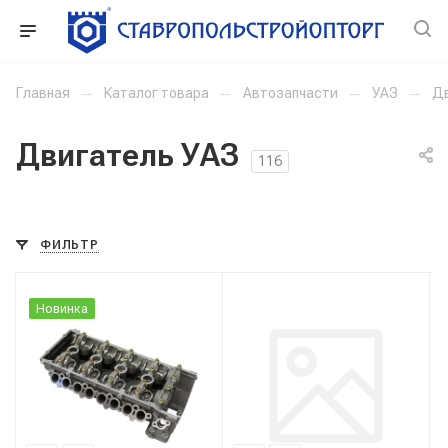
Главная
—
Каталог товара
—
Автозапчасти
—
УАЗ
—
Дв
Двигатель УАЗ
116
ФИЛЬТР
Новинка