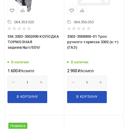
064.353.020
064.356.053
SM.3302-3502090 КОЛОДКА
3302-3508800-01 Трос
ТОРМОЗНАЯ
ручного тормоза 3302 (к-т)
задняя/4шт/SDV/
(ГАЗ)
В наличии
В наличии
/компл
/компл
1 600
₽
2 900
₽
В КОРЗИНУ
В КОРЗИНУ
Новинка