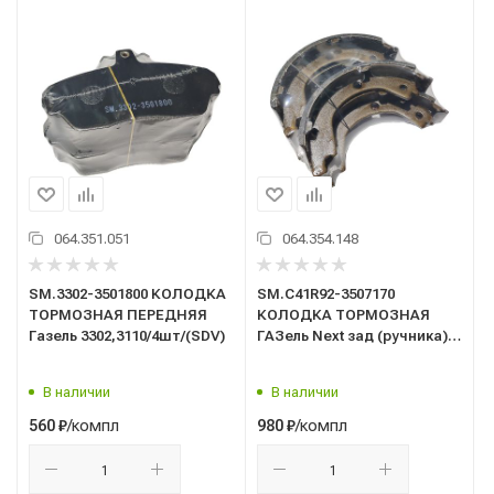
064.351.051
064.354.148
SM.3302-3501800 КОЛОДКА
SM.C41R92-3507170
ТОРМОЗНАЯ ПЕРЕДНЯЯ
КОЛОДКА ТОРМОЗНАЯ
Газель 3302,3110/4шт/(SDV)
ГАЗель Next зад (ручника)
(к-т 4 шт)/SDV/
В наличии
В наличии
/компл
/компл
560
₽
980
₽