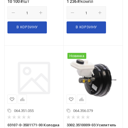
/шт
/компл
10 100
₽
1 236
₽
В КОРЗИНУ
В КОРЗИНУ
Новинка
064.351.055
064.356.079
03107-0-3501171-00 Колодка
3302.3510009-03 Усилитель