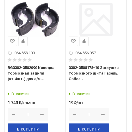
064.353.100
064.356.057
RG3302-3502090 Колодка
3302-3508178-10 Заглушка
тормозная задняя
тормозного щита Газель,
(кт.4шт.) для а/м
Соболь
Г-3302,3221,2217, A21R23
Next (клёпаная) RIGINAL
В наличии
В наличии
/компл
/шт
1 740
₽
19
₽
В КОРЗИНУ
В КОРЗИНУ