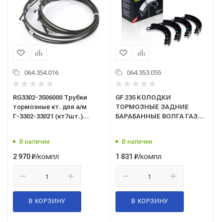
064.354.016
064.353.055
RG3302-3506000 Трубки
GF 235 КОЛОДКИ
тормозные кт. для а/м
ТОРМОЗНЫЕ ЗАДНИЕ
Г-3302-33021 (кт7шт.)
БАРАБАННЫЕ ВОЛГА ГАЗ
(омедн.с полимер.
2410-3110,31105 (2 кор, 2
покрытием)/Riginal/
длин)/Trialli/
В наличии
В наличии
/компл
/компл
2 970
₽
1 831
₽
В КОРЗИНУ
В КОРЗИНУ