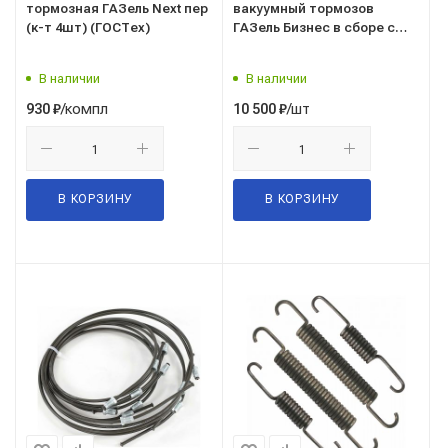
тормозная ГАЗель Next пер
вакуумный тормозов
(к-т 4шт) (ГОСТех)
ГАЗель Бизнес в сборе с
ГТЦ (.0204702834) ГАЗ
Оригинал
В наличии
В наличии
/компл
/шт
930
₽
10 500
₽
В КОРЗИНУ
В КОРЗИНУ