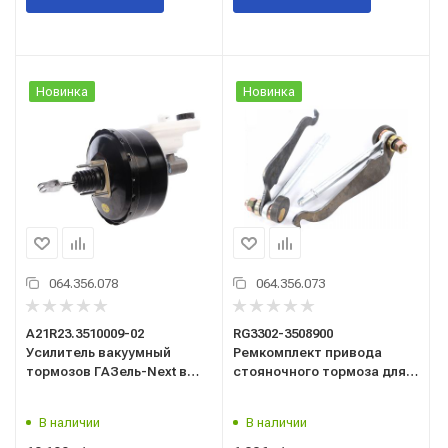
Новинка
Новинка
064.356.078
064.356.073
А21R23.3510009-02
RG3302-3508900
Усилитель вакуумный
Ремкомплект привода
тормозов ГАЗель-Next в
стояночного тормоза для
сборе с ГТЦ и бачком ГАЗ
а/м Г-3302-3221 RIGINAL
Оригинал
В наличии
В наличии