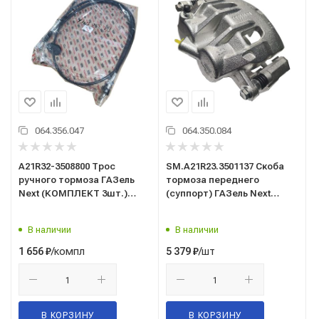
064.356.047
064.350.084
A21R32-3508800 Трос
SM.A21R23.3501137 Скоба
ручного тормоза ГАЗель
тормоза переднего
Next (КОМПЛЕКТ 3шт.)
(суппорт) ГАЗель Next
удлиненная база/
левая (без колодок)/SDV/
В наличии
В наличии
/компл
/шт
1 656
₽
5 379
₽
В КОРЗИНУ
В КОРЗИНУ