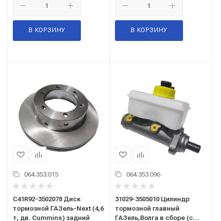
В КОРЗИНУ
В КОРЗИНУ
064.353.015
064.353.096
С41R92-3502078 Диск
31029-3505010 Цилиндр
тормозной ГАЗель-Next (4,6
тормозной главный
т, дв. Cummins) задний
ГАЗель,Волга в сборе (с