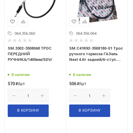
064.356.060
064.356.064
SM.3302-3508068 ТРОС
SM.C41R92-3508180-01 Трос
ПЕРЕДНИЙ
ручного тормоза ГАЗель
РУЧНИКА/1400мм/SDV/
Next 4.6т задний/6-ступ.
КПП/SDV/
В наличии
В наличии
/шт
/шт
570
₽
506
₽
В КОРЗИНУ
В КОРЗИНУ