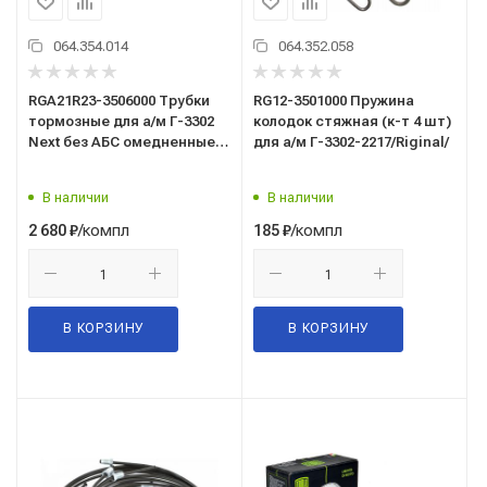
064.354.014
064.352.058
RGA21R23-3506000 Трубки
RG12-3501000 Пружина
тормозные для а/м Г-3302
колодок стяжная (к-т 4 шт)
Next без АБС омедненные с
для а/м Г-3302-2217/Riginal/
полимерным покрытием
(кт8 шт.)/Riginal/
В наличии
В наличии
/компл
/компл
2 680
₽
185
₽
В КОРЗИНУ
В КОРЗИНУ