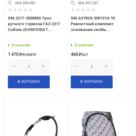
064.356.081
064.351.021
SM.2217-3508800 Трос
SM.A21R23-3501214-10
ручного тормоза ГАЗ 2217
Ремонтный комплект
Соболь (КОМПЛЕКТ
основания скобы
3шт.)/SDV/
переднего тормоза ГАЗель
Next/палец
В наличии
В наличии
направляющий/SDV/
/компл
/шт
1 470
₽
460
₽
В КОРЗИНУ
В КОРЗИНУ