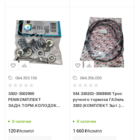
064.353.156
064.356.050
3302-3502900
SM.330202-3508800 Трос
РЕМКОМПЛЕКТ
ручного тормоза ГАЗель
ЗАДН.ТОРМ.КОЛОДОК
3302 (КОМПЛЕКТ 3шт.)
(солдатик)/ГАЗ/
удлиненная база
В наличии
В наличии
/компл
/компл
120
₽
1 660
₽