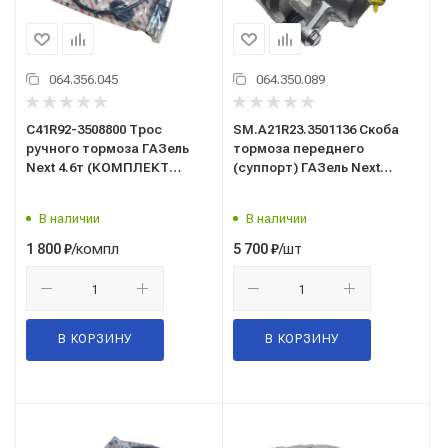
064.356.045
064.350.089
C41R92-3508800 Трос
SM.A21R23.3501136 Скоба
ручного тормоза ГАЗель
тормоза переднего
Next 4.6т (КОМПЛЕКТ
(суппорт) ГАЗель Next
3шт.)/Pravt/
правая (без колодок)/SDV/
В наличии
В наличии
/компл
/шт
1 800
₽
5 700
₽
В КОРЗИНУ
В КОРЗИНУ