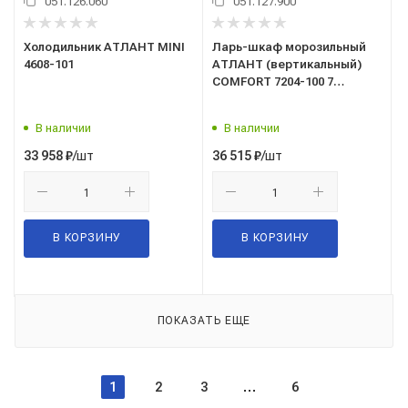
051.126.060
051.127.900
Холодильник АТЛАНТ MINI
Ларь-шкаф морозильный
4608-101
АТЛАНТ (вертикальный)
COMFORT 7204-100 7
ящиков
В наличии
В наличии
/шт
/шт
33 958
₽
36 515
₽
В КОРЗИНУ
В КОРЗИНУ
ПОКАЗАТЬ ЕЩЕ
1
2
3
6