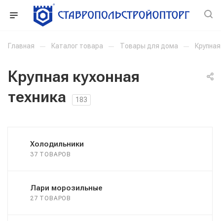
Главная
—
Каталог товара
—
Товары для дома
—
Крупная
Крупная кухонная
техника
183
Холодильники
37 ТОВАРОВ
Лари морозильные
27 ТОВАРОВ