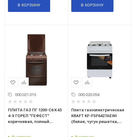
В КОРЗИНУ
В КОРЗИНУ
000.021.015
000.020.054
ПЛИТА ГАЗ ПГ 1200-С6 К43
Плита газоэлектрическая
4-Х ГОРЕЛ "ГЕФЕСТ"
KRAFT KF-FSF6427AEWI
коричневая, полный
(белая, чугун решетка,
газконтроль
электр дух шкаф) полный
газконтроль