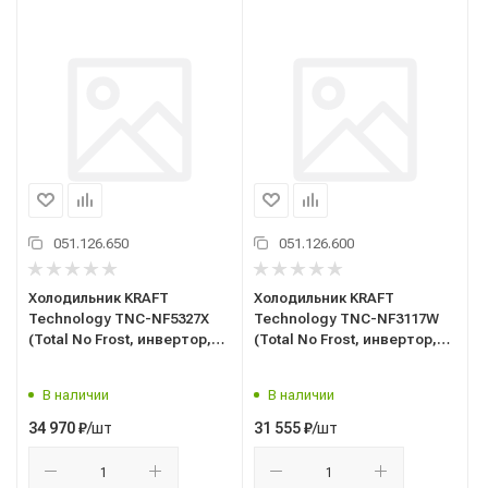
051.126.650
051.126.600
Холодильник KRAFT
Холодильник KRAFT
Technology TNC-NF5327X
Technology TNC-NF3117W
(Total No Frost, инвертор,
(Total No Frost, инвертор,
h2010 мм, Беларусь,
h1860 мм, Беларусь,
непрослеж) нержавеющая
непрослеж) белый
В наличии
В наличии
сталь
/шт
/шт
34 970
₽
31 555
₽