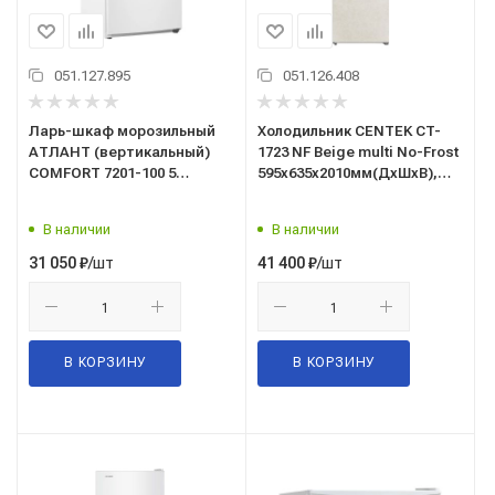
051.127.895
051.126.408
Ларь-шкаф морозильный
Холодильник CENTEK CT-
АТЛАНТ (вертикальный)
1723 NF Beige multi No-Frost
COMFORT 7201-100 5
595х635х2010мм(ДхШхВ),
ящиков
А+,GMCC
В наличии
В наличии
/шт
/шт
31 050
₽
41 400
₽
В КОРЗИНУ
В КОРЗИНУ