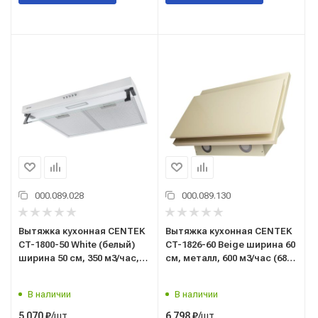
000.089.028
000.089.130
Вытяжка кухонная CENTEK
Вытяжка кухонная CENTEK
CT-1800-50 White (белый)
CT-1826-60 Beige ширина 60
ширина 50 см, 350 м3/час,
см, металл, 600 м3/час (68
200 Вт, 3 скорости, диаметр
Вт), 3 скор, LED
120мм
В наличии
В наличии
/шт
/шт
5 070
₽
6 798
₽