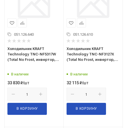
051.126.640
051.126.610
Холодильник KRAFT
Холодильник KRAFT
Technology TNC-NF5317W
Technology TNC-NF3127X
(Total No Frost, инвертор,
(Total No Frost, инвертор,
h2010 мм, Беларусь,
h1860 мм, Беларусь,
непрослеж) белый
непрослеж) нержавеющая
В наличии
В наличии
сталь
/шт
/шт
33 830
₽
32 115
₽
В КОРЗИНУ
В КОРЗИНУ