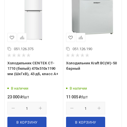
051.126.375
051.126.190
Холодильник CENTEK CT-
Холодильник Kraft ВС(W)-50
1710 (белый) 470х510х1190
барный
мм (ШхГхВ), 43 дБ, класс А+
В наличии
В наличии
/шт
/шт
23 000
₽
11 005
₽
В КОРЗИНУ
В КОРЗИНУ