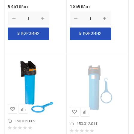
/шт
/шт
9 451
₽
1 859
₽
В КОРЗИНУ
В КОРЗИНУ
150.012.009
150.012.011