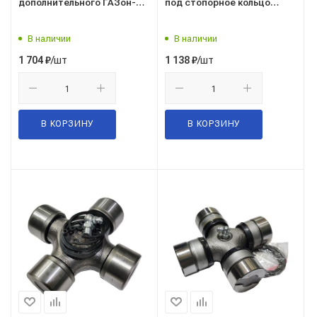
дополнительного ГАЗон-
под стопорное кольцо
NEXT 5т.(d=40) (аналог
Г-3309,3310/УСИЛЕННАЯ/
TIRSAN CB.04027.03.99)/SDV/
УКД/
В наличии
В наличии
/шт
/шт
1 704
₽
1 138
₽
В КОРЗИНУ
В КОРЗИНУ