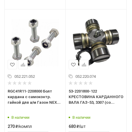
052.221.052
052.220.074
RGC41R11-2208000 Болт
53-2201800-122
кардана с самоконтр.
КРЕСТОВИНА КАРДАННОГО
гайкой для а/м Газон NEXT
ВАЛА ГАЗ-53, 3307 (со
(кт. 4шт.)Riginal
стопорными кольцами)/P/
В наличии
В наличии
/компл
/шт
270
₽
680
₽