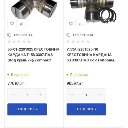
052.220.031
052.220.034
53-01-2201025 КРЕСТОВИНА
У.53А-2201025-10
КАРДАНА Г-53,3307,ПАЗ
КРЕСТОВИНА КАРДАНА
(под крышки)/Zommer/
53,3307,ПАЗ со стопорными
кольцами/усиленная/УКД/
В наличии
В наличии
/шт
/шт
770
₽
905
₽
В КОРЗИНУ
В КОРЗИНУ