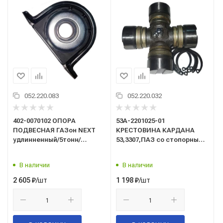
052.220.083
052.220.032
402-0070102 ОПОРА
53А-2201025-01
ПОДВЕСНАЯ ГАЗон NEXT
КРЕСТОВИНА КАРДАНА
удлинненный/5тонн/
53,3307,ПАЗ со стопорными
(дополнительная) d40 с
кольцами
пыльником
В наличии
В наличии
/шт
/шт
2 605
₽
1 198
₽