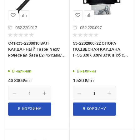
052.220.017
052.220.097
С41R33-2200010 ВАЛ
53-2202800-22 ОПОРА
КАРДАННЫЙ Газон Next/
ПОДВЕСНАЯ КАРДАНА
колесная база L2-4515мм/
Г-53,3307,3309,3310 в сб с
длина 3179 мм/
хомутом,пластиной,крепежом
В наличии
В наличии
/шт
/шт
43 800
₽
1 530
₽
В КОРЗИНУ
В КОРЗИНУ