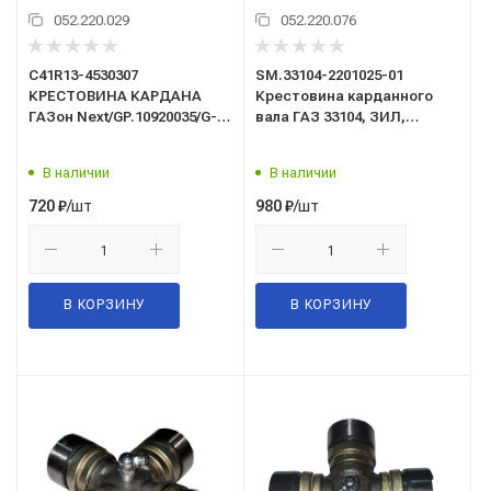
052.220.029
052.220.076
C41R13-4530307
SM.33104-2201025-01
КРЕСТОВИНА КАРДАНА
Крестовина карданного
ГАЗон Next/GP.10920035/G-
вала ГАЗ 33104, ЗИЛ,
part/
КАМАЗ, ГАЗ-3309
(39*118)/Zommer/
В наличии
В наличии
/шт
/шт
720
₽
980
₽
В КОРЗИНУ
В КОРЗИНУ