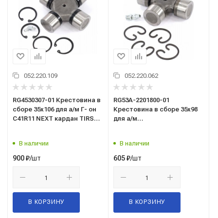
052.220.109
052.220.062
RG4530307-01 Крестовина в
RG53A-2201800-01
сборе 35х106 для а/м Г- он
Крестовина в сборе 35х98
C41R11 NEXT кардан TIRSAN
для а/м
RIGINAL
Г-53,3307,66,ПАЗ-3205 (со
стопорными кольцами)
В наличии
В наличии
RIGINAL
/шт
/шт
900
₽
605
₽
В КОРЗИНУ
В КОРЗИНУ