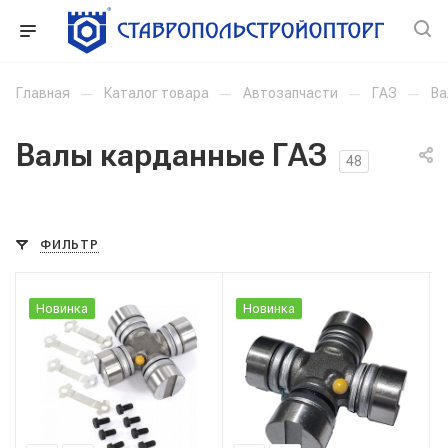
Главная
—
Каталог товара
—
Автозапчасти
—
ГАЗ
—
Ва
Валы карданные ГАЗ
48
ФИЛЬТР
Новинка
Новинка