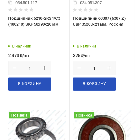
034.501.117
034.051.307
Подшипник 6210-2RS1/С3
Подшипник 60307 (6307 Z)
(180210) SKF 50x90x20 мм
UBP 35x80x21 мм, Россия
В наличии
В наличии
/шт
/шт
2 470
₽
325
₽
В КОРЗИНУ
В КОРЗИНУ
Новинка
Новинка