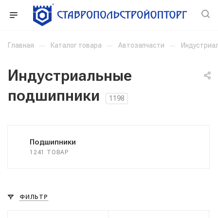
Главная
—
Каталог товара
—
Автозапчасти
—
Индустриа
Индустриальные
подшипники
1198
Подшипники
1241 ТОВАР
ФИЛЬТР