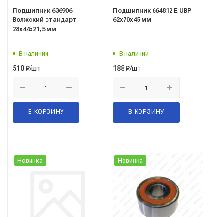
Подшипник 636906
Подшипник 664812 Е UBP
Волжский стандарт
62x70x45 мм
28x44x21,5 мм
В наличии
В наличии
/шт
/шт
510
₽
188
₽
В КОРЗИНУ
В КОРЗИНУ
Новинка
Новинка