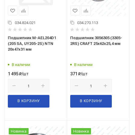
034.824.021
034.270.113
Подшипник M-AEL204D1
Подшипник 3056305 (3305-
(205 SA, UY205-2S) NTN
2RS) CRAFT 25x62x25,4 мм
20x47x31 мм
В наличии
В наличии
/шт
/шт
1 495
₽
371
₽
В КОРЗИНУ
В КОРЗИНУ
Новинка
Новинка