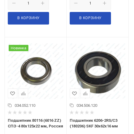
В КОРЗИНУ
В КОРЗИНУ
Новинка
034.052.110
034.506.120
Подшипник 80116 (6016 ZZ)
Подшипник 6206-2RS/С3
СПЗ-4 80x125x22 мм, Россия
(180206) SKF 30x62x16 мм