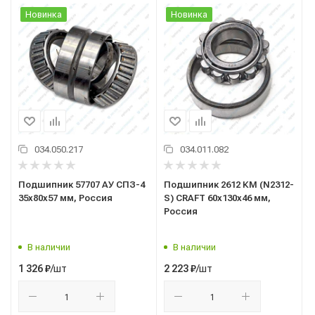
Новинка
Новинка
034.050.217
034.011.082
Подшипник 57707 АУ СПЗ-4
Подшипник 2612 КМ (N2312-
35x80x57 мм, Россия
S) CRAFT 60x130x46 мм,
Россия
В наличии
В наличии
/шт
/шт
1 326
₽
2 223
₽