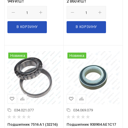
/шт
/шт
949
₽
2 860
₽
В КОРЗИНУ
В КОРЗИНУ
Новинка
Новинка
034.021.077
034.069.079
Подшипник 7516 А1 (32216)
Подшипник 930904 АЕ1С17