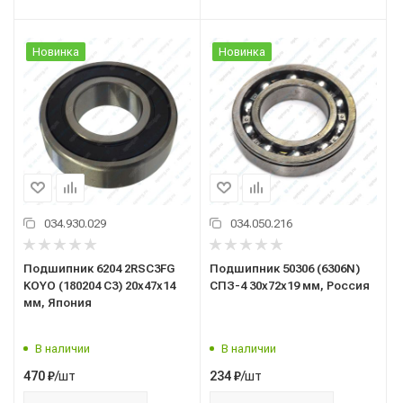
Новинка
Новинка
034.930.029
034.050.216
Подшипник 6204 2RSC3FG
Подшипник 50306 (6306N)
KOYO (180204 С3) 20x47x14
СПЗ-4 30x72x19 мм, Россия
мм, Япония
В наличии
В наличии
/шт
/шт
470
₽
234
₽