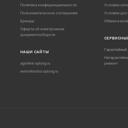
Политика конфиденциальности
Условия опл
Пользовательское соглашение
Условия дос
Бренды
Обмен и воз
Оферта об электронном
документообороте
СЕРВИСНЫ
Гарантийный
НАШИ CАЙТЫ
Негарантийн
agroline.optorg.ru
ремонт
remontmotor.optorg.ru