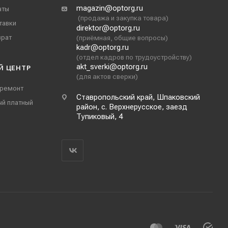
magazin@optorg.ru
аты
(продажа и закупка товара)
тавки
direktor@optorg.ru
врат
(приёмная, общие вопросы)
kadr@optorg.ru
(отдел кадров по трудоустройству)
akt_sverki@optorg.ru
Й ЦЕНТР
(для актов сверки)
 ремонт
Ставропольский край, Шпаковский
ый платный
район, с. Верхнерусское, заезд
Тупиковый, 4