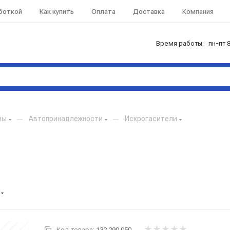
аботкой
Как купить
Оплата
Доставка
Компания
Время работы: пн-пт 8
ны
—
Автопринадлежности
—
Искрогасители
Код товара:
132.290.050