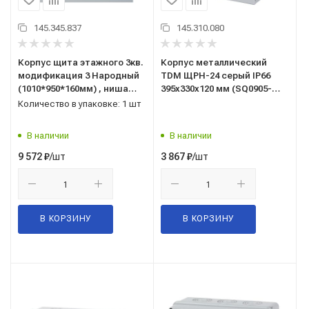
145.345.837
145.310.080
Корпус щита этажного 3кв.
Корпус металлический
модификация 3 Народный
TDM ЩРН-24 серый IP66
(1010*950*160мм) , ниша
395х330х120 мм (SQ0905-
920*860*140мм TDM
0071)
Количество в упаковке: 1 шт
(SQ0905-1337)
В наличии
В наличии
/шт
/шт
9 572
₽
3 867
₽
В КОРЗИНУ
В КОРЗИНУ