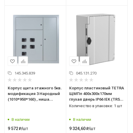
145.345.839
045.131.270
Корпус щита этажного 5кв.
Корпус пластиковый TETRA
модификация 3 Народный
ЩМПп 400х300х170мм
(1010*950*160) , ниша
глухая дверь IP66 IEK (TR5-
920*860*140 TDM (SQ0905-
12-N-040-30-17-65)
Количество в упаковке: 1 шт
1339)
В наличии
В наличии
/шт
/шт
9 572
₽
9 324,60
₽