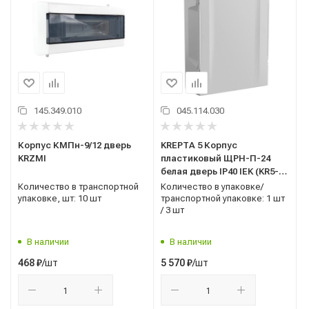
145.349.010
045.114.030
Корпус КМПн-9/12 дверь
KREPTA 5 Корпус
KRZMI
пластиковый ЩРН-П-24
белая дверь IP40 IEK (KR5-
KP13-N-24-41)
Количество в транспортной
Количество в упаковке/
упаковке, шт: 10 шт
транспортной упаковке: 1 шт
/ 3 шт
В наличии
В наличии
/шт
/шт
468
₽
5 570
₽