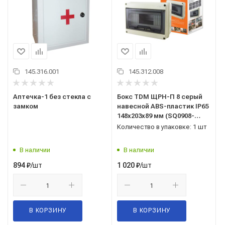
145.316.001
145.312.008
Аптечка-1 без стекла с
Бокс TDM ЩРН-П 8 серый
замком
навесной ABS-пластик IP65
148х203х89 мм (SQ0908-
0002)
Количество в упаковке: 1 шт
В наличии
В наличии
/шт
/шт
894
₽
1 020
₽
В КОРЗИНУ
В КОРЗИНУ