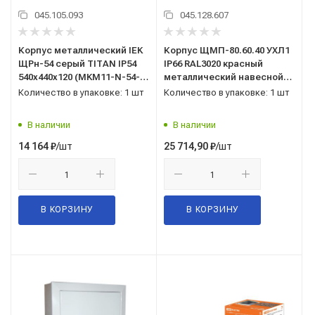
045.105.093
045.128.607
Корпус металлический IEK
Корпус ЩМП-80.60.40 УХЛ1
ЩРн-54 серый TITAN IP54
IP66 RAL3020 красный
540х440х120 (MKM11-N-54-
металлический навесной
54-Z)
TITAN 5 IEK (TI5-13-N-080-
Количество в упаковке: 1 шт
Количество в упаковке: 1 шт
060-030-66)
В наличии
В наличии
/шт
/шт
14 164
₽
25 714,90
₽
В КОРЗИНУ
В КОРЗИНУ