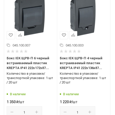
045.100.007
045.100.003
Бокс IEK ЩРВ-П 6 черный
Бокс IEK ЩРВ-П 4 черный
встраиваемый пластик
встраиваемый пластик
KREPTA IP41 222х172х87
KREPTA IP41 222х136х87
(MKP12-V-06-41-K02)
(MKP12-V-04-41-K02)
Количество в упаковке/
Количество в упаковке/
транспортной упаковке: 1 шт
транспортной упаковке: 1 шт
/ 20 шт
/ 20 шт
В наличии
В наличии
/шт
/шт
1 350
₽
1 220
₽