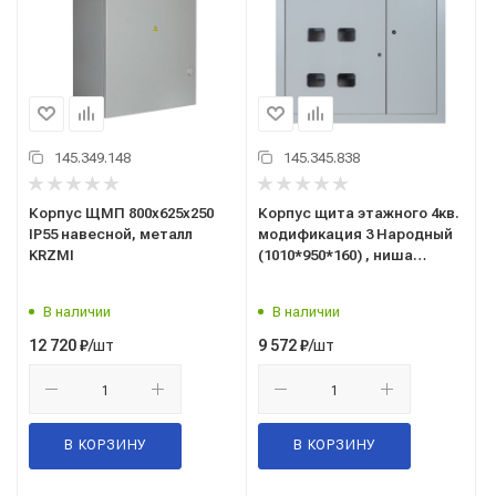
145.349.148
145.345.838
Корпус ЩМП 800х625х250
Корпус щита этажного 4кв.
IP55 навесной, металл
модификация 3 Народный
KRZMI
(1010*950*160) , ниша
920*860*140 TDM (SQ0905-
1338)
В наличии
В наличии
/шт
/шт
12 720
₽
9 572
₽
В КОРЗИНУ
В КОРЗИНУ