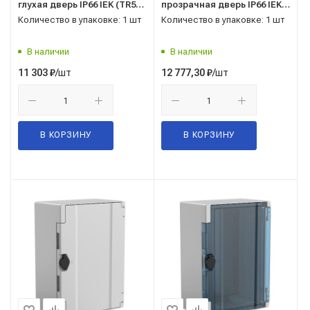
глухая дверь IP66 IEK (TR5-
прозрачная дверь IP66 IEK
12-N-040-30-22-65)
(TR5-11-N-040-30-22-65)
Количество в упаковке: 1 шт
Количество в упаковке: 1 шт
В наличии
В наличии
/шт
/шт
11 303
₽
12 777,30
₽
В КОРЗИНУ
В КОРЗИНУ