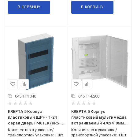
В КОРЗИНУ
В КОРЗИНУ
045.114.040
045.114.200
KREPTA 5 Корпус
KREPTA 5 Корпус
пластиковый ЩРН-П-24
пластиковый мультимедиа
серая дверь IP40 IEK (KR5-
встраиваемый 470х410мм
KP12-N-24-41)
IEK (KR5-KP23-V-41)
Количество в упаковке/
Количество в упаковке/
транспортной упаковке: 1 шт
транспортной упаковке: 1 шт