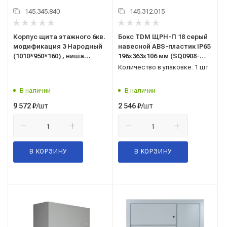
145.345.840
145.312.015
Корпус щита этажного 6кв.
Бокс TDM ЩРН-П 18 серый
модификация 3 Народный
навесной ABS-пластик IP65
(1010*950*160) , ниша
196х363х106 мм (SQ0908-
920*860*140 TDM (SQ0905-
0005)
Количество в упаковке: 1 шт
1340)
В наличии
В наличии
/шт
/шт
9 572
₽
2 546
₽
В КОРЗИНУ
В КОРЗИНУ