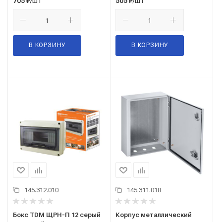
/шт
/шт
705
₽
505
₽
В КОРЗИНУ
В КОРЗИНУ
145.312.010
145.311.018
Бокс TDM ЩРН-П 12 серый
Корпус металлический