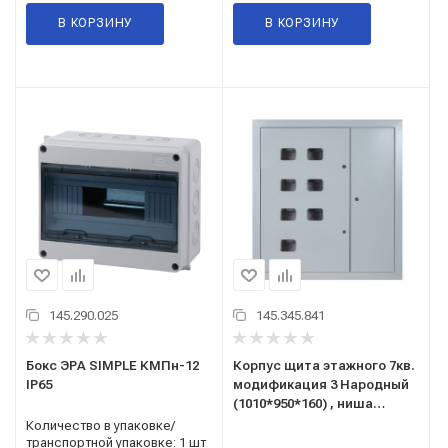
В КОРЗИНУ
В КОРЗИНУ
145.290.025
145.345.841
Бокс ЭРА SIMPLE КМПн-12
Корпус щита этажного 7кв.
IP65
модификация 3 Народный
(1010*950*160) , ниша
920*860*140 TDM (SQ0905-
Количество в упаковке/
1347)
транспортной упаковке: 1 шт