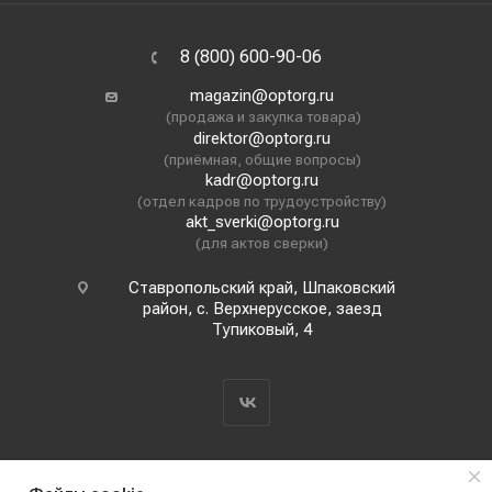
8 (800) 600-90-06
magazin@optorg.ru
(продажа и закупка товара)
direktor@optorg.ru
(приёмная, общие вопросы)
kadr@optorg.ru
(отдел кадров по трудоустройству)
akt_sverki@optorg.ru
(для актов сверки)
Ставропольский край, Шпаковский
район, с. Верхнерусское, заезд
Тупиковый, 4