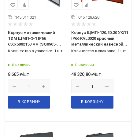
145.311.021
045.128.620
Корпус металлический
Корпус ЩМП-120.80.30 УХЛ1
TDM ЩМП-3-1 IP66
IP66 RAL3020 красный
650х500х150 мм (SQ0905-
металлический навесной
0082)
TITAN 5 IEK (TI5-13-N-120-
Количество в упаковке: 1 шт
Количество в упаковке: 1 шт
080-030-66)
В наличии
В наличии
/шт
/шт
8 665
₽
49 320,80
₽
В КОРЗИНУ
В КОРЗИНУ