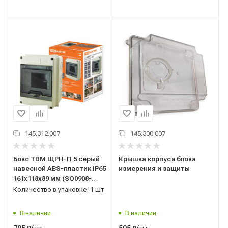
145.312.007
145.300.007
Бокс TDM ЩРН-П 5 серый
Крышка корпуса блока
навесной ABS-пластик IP65
измерения и защиты
161х118х89 мм (SQ0908-
0001)
Количество в упаковке: 1 шт
В наличии
В наличии