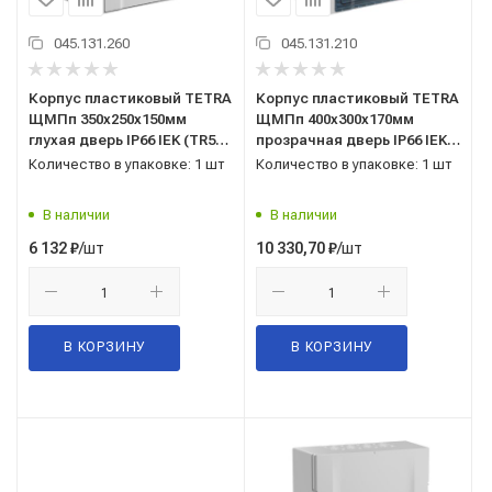
045.131.260
045.131.210
Корпус пластиковый TETRA
Корпус пластиковый TETRA
ЩМПп 350х250х150мм
ЩМПп 400х300х170мм
глухая дверь IP66 IEK (TR5-
прозрачная дверь IP66 IEK
12-N-035-25-15-65)
(TR5-11-N-040-30-17-65)
Количество в упаковке: 1 шт
Количество в упаковке: 1 шт
В наличии
В наличии
/шт
/шт
6 132
₽
10 330,70
₽
В КОРЗИНУ
В КОРЗИНУ