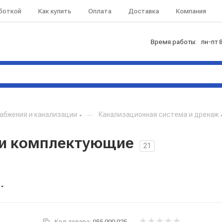
аботкой
Как купить
Оплата
Доставка
Компания
Время работы: пн-пт 8
абжения и канализации
—
Канализационная система и дренаж
 и комплектующие
21
Код товара:
055.000.025