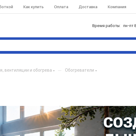
аботкой
Как купить
Оплата
Доставка
Компания
Время работы: пн-пт 8
, вентиляции и обогрева
—
Обогреватели