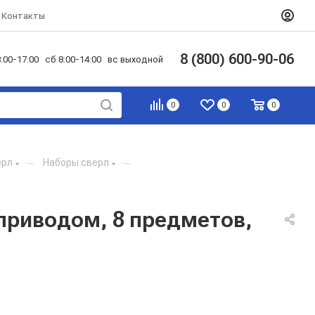
Контакты
8 (800) 600-90-06
:00-17:00 сб 8:00-14:00 вс выходной
0
0
0
ерл
—
Наборы сверл
—
 приводом, 8 предметов,