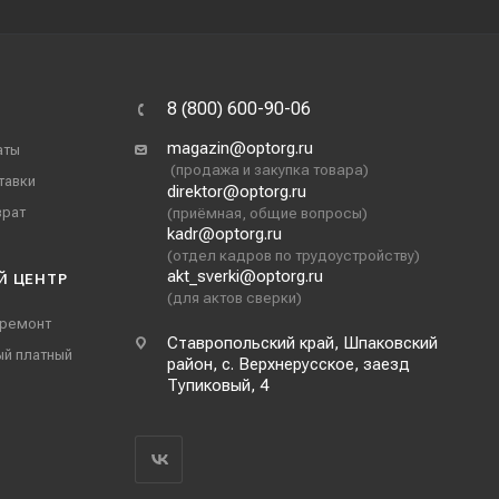
8 (800) 600-90-06
magazin@optorg.ru
аты
(продажа и закупка товара)
тавки
direktor@optorg.ru
врат
(приёмная, общие вопросы)
kadr@optorg.ru
(отдел кадров по трудоустройству)
akt_sverki@optorg.ru
Й ЦЕНТР
(для актов сверки)
 ремонт
Ставропольский край, Шпаковский
ый платный
район, с. Верхнерусское, заезд
Тупиковый, 4