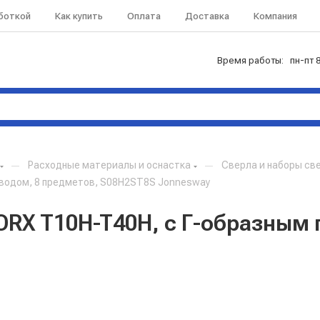
аботкой
Как купить
Оплата
Доставка
Компания
Время работы: пн-пт 8
—
Расходные материалы и оснастка
—
Сверла и наборы св
иводом, 8 предметов, S08H2ST8S Jonnesway
TORX T10H-T40H, c Г-образным