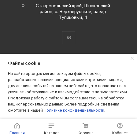
Ставропольский край, Шпаковский
район, с. Верхнерусское, заезд
Тупиковый, 4
Файлы cookie
На сайте optorg.ru мы используем файлы cookie,
разработанные нашими специалистами и третьими лицами,
для анализа событий на нашем веб-сайте, что позволяет нам
2019 - 2026 © АО КПК "Ставропольстройопторг"
улучшать обслуживание и взаимодействие с пользователями.
Все права защищены
Продолжая работу с сайтом Вы соглашаетесь на обработку
ваших персональных данных. Более подробные сведения
смотрите в нашей
Политике конфиденциальности
.
ПРИНИМАЮ
Главная
Каталог
Корзина
Кабинет