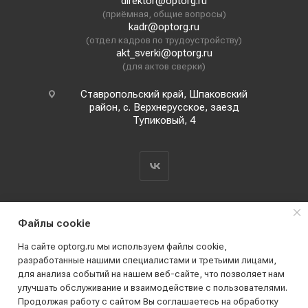
direktor@optorg.ru
(приёмная, общие вопросы)
kadr@optorg.ru
(отдел кадров по трудоустройству)
akt_sverki@optorg.ru
(для актов сверки)
Ставропольский край, Шпаковский
район, с. Верхнерусское, заезд
Тупиковый, 4
Файлы cookie
На сайте optorg.ru мы используем файлы cookie,
разработанные нашими специалистами и третьими лицами,
для анализа событий на нашем веб-сайте, что позволяет нам
2019 - 2026 © АО КПК "Ставропольстройопторг"
улучшать обслуживание и взаимодействие с пользователями.
Все права защищены
Продолжая работу с сайтом Вы соглашаетесь на обработку