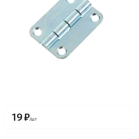
19 ₽
/шт