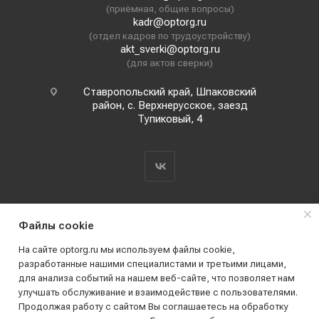
(приёмная, общие вопросы)
kadr@optorg.ru
(отдел кадров по трудоустройству)
akt_sverki@optorg.ru
(для актов сверки)
Ставропольский край, Шпаковский
район, с. Верхнерусское, заезд
Тупиковый, 4
Файлы cookie
На сайте optorg.ru мы используем файлы cookie,
разработанные нашими специалистами и третьими лицами,
для анализа событий на нашем веб-сайте, что позволяет нам
2019 - 2026 © АО КПК "Ставропольстройопторг"
улучшать обслуживание и взаимодействие с пользователями.
Все права защищены
Продолжая работу с сайтом Вы соглашаетесь на обработку