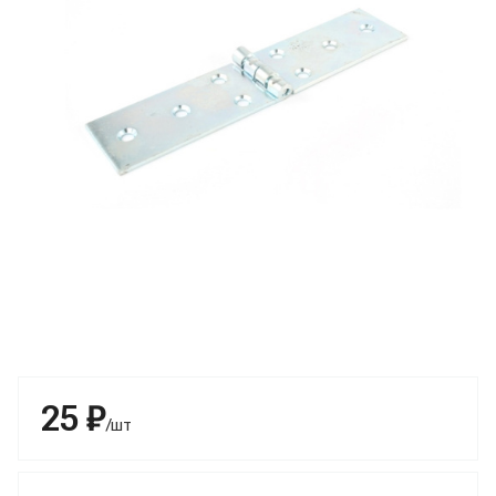
25 ₽
/шт