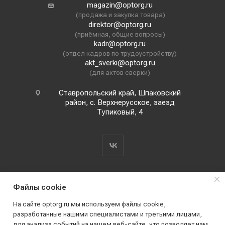
magazin@optorg.ru
(продажа и закупка товара)
direktor@optorg.ru
(приёмная, общие вопросы)
kadr@optorg.ru
(отдел кадров по трудоустройству)
akt_sverki@optorg.ru
(для актов сверки)
Ставропольский край, Шпаковский
район, с. Верхнерусское, заезд
Тупиковый, 4
Файлы cookie
На сайте optorg.ru мы используем файлы cookie,
разработанные нашими специалистами и третьими лицами,
для анализа событий на нашем веб-сайте, что позволяет нам