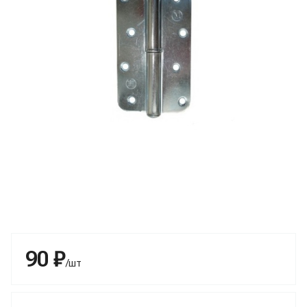
90 ₽
/шт