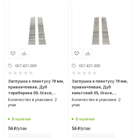
057.421.009
057.421.005
Заглушка к плинтусу 78 мм,
Заглушка к плинтусу 78 мм,
правая+левая, Дуб
правая+левая, Дуб
териберика 09, Grace,
кельтский 05, Grace,
Cardinal
Cardinal
Количество в упаковке: 2
Количество в упаковке: 2
упак
упак
В наличии
В наличии
/упак
/упак
56
₽
56
₽