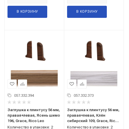
В КОРЗИНУ
В КОРЗИНУ
057.332.394
057.332.373
Заглушка к плинтусу 56 мм,
Заглушка к плинтусу 56 мм,
правая+левая, Ясень шимо
правая+левая, Клён
196, Grace, Rico Leo
сибирский 109, Grace, Rico
Leo
Количество в упаковке: 2
Количество в упаковке: 2