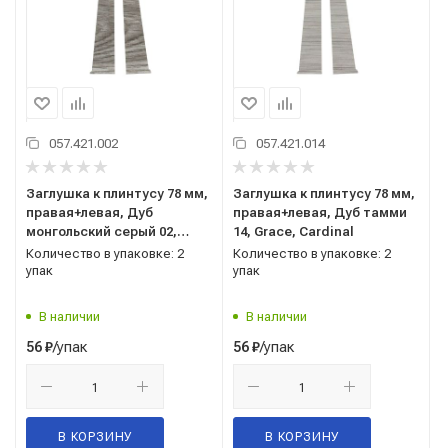
057.421.002
057.421.014
Заглушка к плинтусу 78 мм,
Заглушка к плинтусу 78 мм,
правая+левая, Дуб
правая+левая, Дуб тамми
монгольский серый 02,
14, Grace, Cardinal
Grace, Cardinal
Количество в упаковке: 2
Количество в упаковке: 2
упак
упак
В наличии
В наличии
/упак
/упак
56
₽
56
₽
В КОРЗИНУ
В КОРЗИНУ