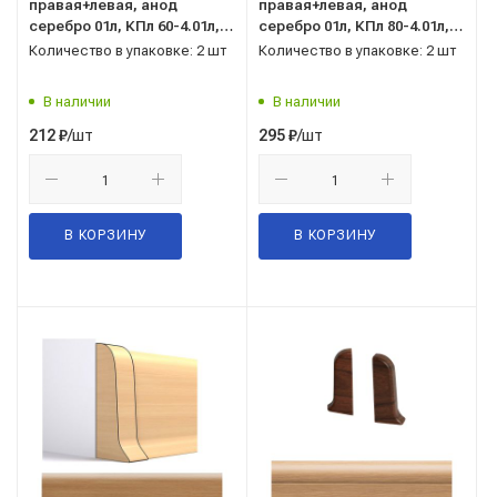
правая+левая, анод
правая+левая, анод
серебро 01л, КПл 60-4.01л,
серебро 01л, КПл 80-4.01л,
ПВХ, Лука
ПВХ, Лука
Количество в упаковке: 2 шт
Количество в упаковке: 2 шт
В наличии
В наличии
/шт
/шт
212
₽
295
₽
В КОРЗИНУ
В КОРЗИНУ