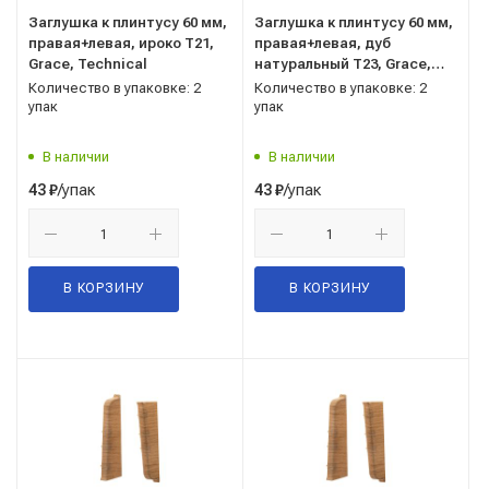
Заглушка к плинтусу 60 мм,
Заглушка к плинтусу 60 мм,
правая+левая, ироко Т21,
правая+левая, дуб
Grace, Technical
натуральный Т23, Grace,
Technical
Количество в упаковке: 2
Количество в упаковке: 2
упак
упак
В наличии
В наличии
/упак
/упак
43
₽
43
₽
В КОРЗИНУ
В КОРЗИНУ