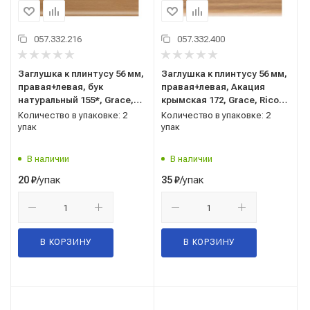
057.332.216
057.332.400
Заглушка к плинтусу 56 мм,
Заглушка к плинтусу 56 мм,
правая+левая, бук
правая+левая, Акация
натуральный 155*, Grace,
крымская 172, Grace, Rico
Rico Leo
Leo
Количество в упаковке: 2
Количество в упаковке: 2
упак
упак
В наличии
В наличии
/упак
/упак
20
₽
35
₽
В КОРЗИНУ
В КОРЗИНУ