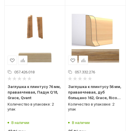
057.426.018
057.332.276
Заглушка к плинтусу 76 мм,
Заглушка к плинтусу 56 мм,
правая+левая, Падук Q18,
правая+левая, дуб
Grace, Qvant
больцано 162, Grace, Rico
Leo
Количество в упаковке: 2
Количество в упаковке: 2
упак
упак
В наличии
В наличии