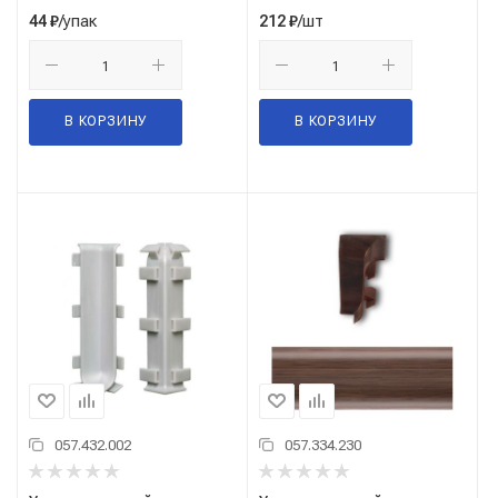
/упак
/шт
44
₽
212
₽
В КОРЗИНУ
В КОРЗИНУ
057.432.002
057.334.230