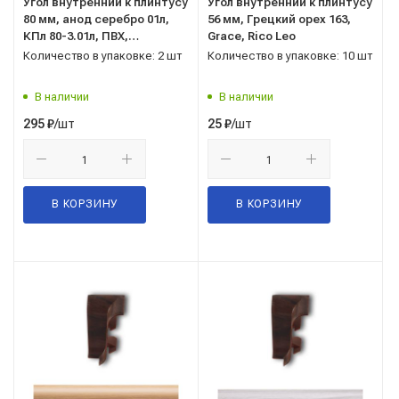
Угол внутренний к плинтусу
Угол внутренний к плинтусу
80 мм, анод серебро 01л,
56 мм, Грецкий орех 163,
КПл 80-3.01л, ПВХ,
Grace, Rico Leo
(упаковка-2шт), Лука
Количество в упаковке: 2 шт
Количество в упаковке: 10 шт
В наличии
В наличии
/шт
/шт
295
₽
25
₽
В КОРЗИНУ
В КОРЗИНУ