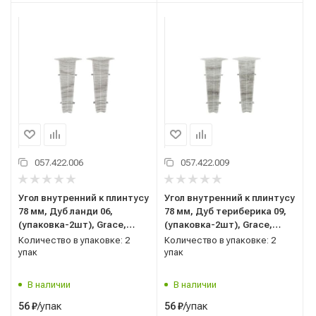
057.422.006
057.422.009
Угол внутренний к плинтусу
Угол внутренний к плинтусу
78 мм, Дуб ланди 06,
78 мм, Дуб териберика 09,
(упаковка-2шт), Grace,
(упаковка-2шт), Grace,
Cardinal
Cardinal
Количество в упаковке: 2
Количество в упаковке: 2
упак
упак
В наличии
В наличии
/упак
/упак
56
₽
56
₽