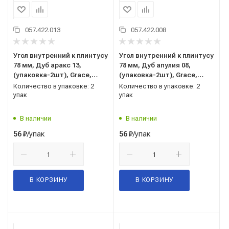
057.422.013
057.422.008
Угол внутренний к плинтусу
Угол внутренний к плинтусу
78 мм, Дуб аракс 13,
78 мм, Дуб апулия 08,
(упаковка-2шт), Grace,
(упаковка-2шт), Grace,
Cardinal
Cardinal
Количество в упаковке: 2
Количество в упаковке: 2
упак
упак
В наличии
В наличии
/упак
/упак
56
₽
56
₽
В КОРЗИНУ
В КОРЗИНУ