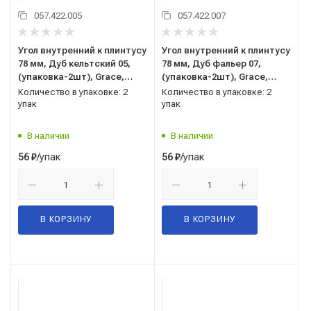
057.422.005
057.422.007
Угол внутренний к плинтусу
Угол внутренний к плинтусу
78 мм, Дуб кельтский 05,
78 мм, Дуб фальер 07,
(упаковка-2шт), Grace,
(упаковка-2шт), Grace,
Cardinal
Cardinal
Количество в упаковке: 2
Количество в упаковке: 2
упак
упак
В наличии
В наличии
/упак
/упак
56
₽
56
₽
В КОРЗИНУ
В КОРЗИНУ