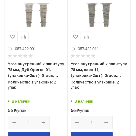
057.422.001
057.422.011
Угол внутренний к плинтусу
Угол внутренний к плинтусу
78 мм, Дуб Орегон 01,
78 мм, клен 11,
(упаковка-2шт), Grace,
(упаковка-2шт), Grace,
Cardinal
Cardinal
Количество в упаковке: 2
Количество в упаковке: 2
упак
упак
В наличии
В наличии
/упак
/упак
56
₽
56
₽