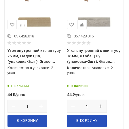
057.428.018
057.428.016
Угол внутренний к плинтусу
Угол внутренний к плинтусу
76 мм, Падук Q18,
76 мм, Ятоба Q16,
(упаковка-2шт), Grace,
(упаковка-2шт), Grace,
Qvant
Qvant
Количество в упаковке: 2
Количество в упаковке: 2
упак
упак
В наличии
В наличии
/упак
/упак
44
₽
44
₽
В КОРЗИНУ
В КОРЗИНУ