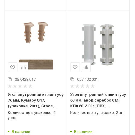
057.428.017
057.432.001
Угол внутренний к плинтусу
Угол внутренний к плинтусу
76 мм, Кумару Q17,
60 мм, анод серебро 01л,
(упаковка-2шт), Grace,
КПл 60-3.01л, ПВХ,
Qvant
(упаковка-2шт), Лука
Количество в упаковке: 2
Количество в упаковке: 2 шт
упак
В наличии
В наличии