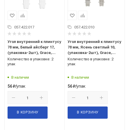
057.422.017
057.422.010
Угол внутренний к плинтусу
Угол внутренний к плинтусу
78 мм, Белый айсберг 17,
78 мм, Ясень светлый 10,
(упаковка-2шт), Grace,
(упаковка-2шт), Grace,
Cardinal
Cardinal
Количество в упаковке: 2
Количество в упаковке: 2
упак
упак
В наличии
В наличии
/упак
/упак
56
₽
56
₽
В КОРЗИНУ
В КОРЗИНУ