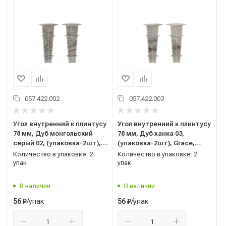
057.422.002
057.422.003
Угол внутренний к плинтусу
Угол внутренний к плинтусу
78 мм, Дуб монгольский
78 мм, Дуб ханка 03,
серый 02, (упаковка-2шт),
(упаковка-2шт), Grace,
Grace, Cardinal
Cardinal
Количество в упаковке: 2
Количество в упаковке: 2
упак
упак
В наличии
В наличии
/упак
/упак
56
₽
56
₽