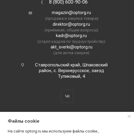
8 (800) 600-90-06
magazin@optorg.ru
(продажа и закупка товара)
direktor@optorg.ru
(приёмная, общие вопросы)
kadr@optorg.ru
(отдел кадров по трудоустройству)
akt_sverki@optorg.ru
(для актов сверки)
Ставропольский край, Шпаковский
район, с. Верхнерусское, заезд
Тупиковый, 4
Файлы cookie
На сайте optorg.ru мы используем файлы cookie,