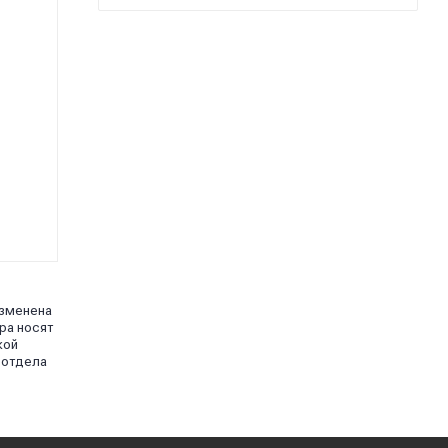
изменена
ра носят
кой
 отдела