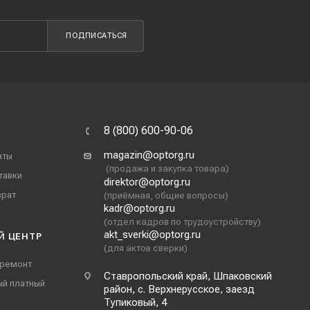
ПОДПИСАТЬСЯ
8 (800) 600-90-06
magazin@optorg.ru
аты
(продажа и закупка товара)
тавки
direktor@optorg.ru
врат
(приёмная, общие вопросы)
kadr@optorg.ru
(отдел кадров по трудоустройству)
akt_sverki@optorg.ru
Й ЦЕНТР
(для актов сверки)
 ремонт
Ставропольский край, Шпаковский
ый платный
район, с. Верхнерусское, заезд
Тупиковый, 4