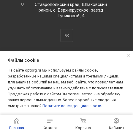
Ставропольский край, Шпаковский
район, с. Верхнерусское, заезд
Тупиковый, 4
Файлы cookie
На сайте optorg.ru мы используем файлы cookie,
разработанные нашими специалистами и третьими лицами,
для анализа событий на нашем веб-сайте, что позволяет нам
2019 - 2026 © АО КПК "Ставропольстройопторг"
улучшать обслуживание и взаимодействие с пользователями.
Все права защищены
Продолжая работу с сайтом Вы соглашаетесь на обработку
ваших персональных данных. Более подробные сведения
смотрите в нашей
Политике конфиденциальности
.
ПРИНИМАЮ
Главная
Каталог
Корзина
Кабинет