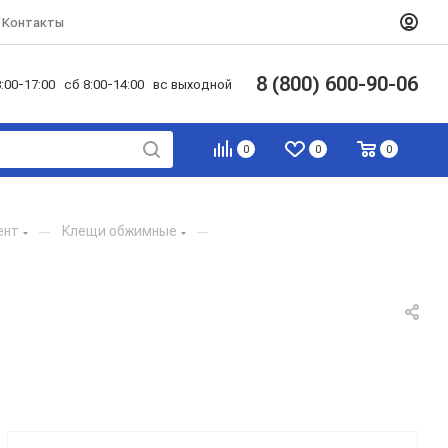
Контакты
8 (800) 600-90-06
:00-17:00 сб 8:00-14:00 вс выходной
0
0
0
ент
—
Клещи обжимные
—