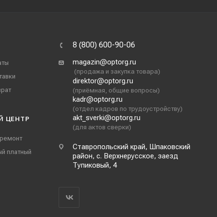
8 (800) 600-90-06
magazin@optorg.ru
аты
(продажа и закупка товара)
тавки
direktor@optorg.ru
врат
(приёмная, общие вопросы)
kadr@optorg.ru
(отдел кадров по трудоустройству)
akt_sverki@optorg.ru
Й ЦЕНТР
(для актов сверки)
 ремонт
Ставропольский край, Шпаковский
ый платный
район, с. Верхнерусское, заезд
Тупиковый, 4