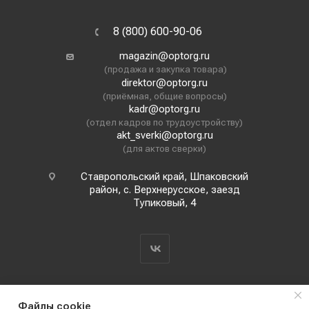
8 (800) 600-90-06
magazin@optorg.ru
(продажа и закупка товара)
direktor@optorg.ru
(приёмная, общие вопросы)
kadr@optorg.ru
(отдел кадров по трудоустройству)
akt_sverki@optorg.ru
(для актов сверки)
Ставропольский край, Шпаковский
район, с. Верхнерусское, заезд
Тупиковый, 4
Файлы cookie