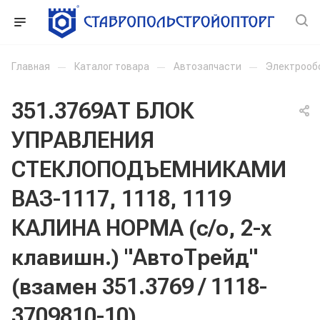
Главная
—
Каталог товара
—
Автозапчасти
—
Электрооб
351.3769АТ БЛОК
УПРАВЛЕНИЯ
СТЕКЛОПОДЪЕМНИКАМИ
ВАЗ-1117, 1118, 1119
КАЛИНА НОРМА (с/о, 2-х
клавишн.) "АвтоТрейд"
(взамен 351.3769 / 1118-
3709810-10)