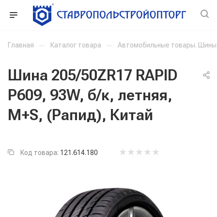
Главная
—
Каталог товара
—
Автомобильные товары. Шины
Шина 205/50ZR17 RAPID
P609, 93W, б/к, летняя,
M+S, (Рапид), Китай
Код товара:
121.614.180