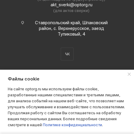
akt_sverki@optorg.ru
(для актов сверки)
Ставропольский край, Шпаковский
район, с. Верхнерусское, заезд
Тупиковый, 4
Файлы cookie
o
На сайте optorg.ru мы используем файлы cookie,
н
разработанные нашими специалистами и третьими лицами,
для анализа событий на нашем веб-сайте, что позволяет нам
2019 - 2026 © АО КПК "Ставропольстройопторг"
улучшать обслуживание и взаимодействие с пользователями.
Все права защищены
Продолжая работу с сайтом Вы соглашаетесь на обработку
ваших персональных данных. Более подробные сведения
смотрите в нашей
Политике конфиденциальности
.