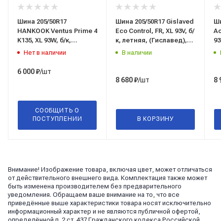
Шина 205/50R17
Шина 205/50R17 Gislaved
Ши
HANKOOK Ventus Prime 4
Eco Control, FR, XL 93V, б/
Ac
K135, XL 93W, б/к,
к, летняя, (Гиславед),
93
летняя, (Ханкук), Китай
Россия
(Г
Нет в наличии
В наличии
/шт
6 000
₽
/шт
8 680
₽
8 
СООБЩИТЬ О
ПОСТУПЛЕНИИ
В КОРЗИНУ
Внимание! Изображение товара, включая цвет, может отличаться
от действительного внешнего вида. Комплектация также может
быть изменена производителем без предварительного
уведомления. Обращаем ваше внимание на то, что все
приведённые выше характеристики товара носят исключительно
информационный характер и не являются публичной офертой,
определённой п. 2 ст. 437 Гражданского кодекса Российской