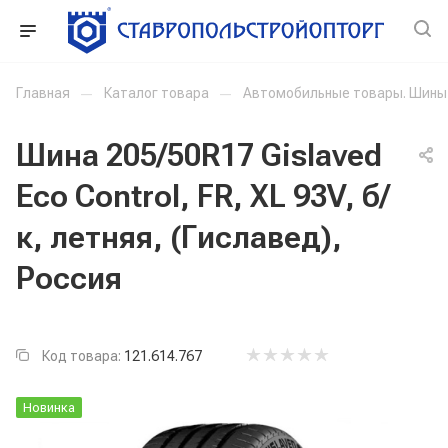
Главная
—
Каталог товара
—
Автомобильные товары. Шины
Шина 205/50R17 Gislaved
Eco Control, FR, XL 93V, б/
к, летняя, (Гиславед),
Россия
Код товара:
121.614.767
Новинка