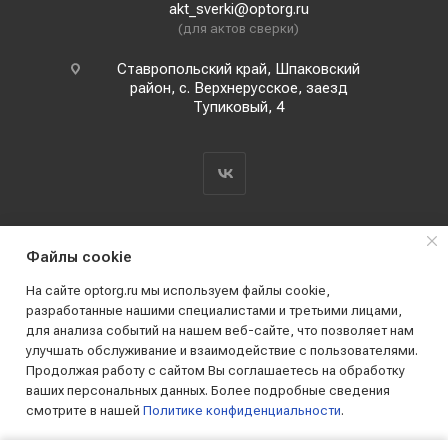
akt_sverki@optorg.ru
(для актов сверки)
Ставропольский край, Шпаковский
район, с. Верхнерусское, заезд
Тупиковый, 4
Файлы cookie
o
На сайте optorg.ru мы используем файлы cookie,
н
разработанные нашими специалистами и третьими лицами,
для анализа событий на нашем веб-сайте, что позволяет нам
2019 - 2026 © АО КПК "Ставропольстройопторг"
улучшать обслуживание и взаимодействие с пользователями.
Все права защищены
Продолжая работу с сайтом Вы соглашаетесь на обработку
ваших персональных данных. Более подробные сведения
смотрите в нашей
Политике конфиденциальности
.