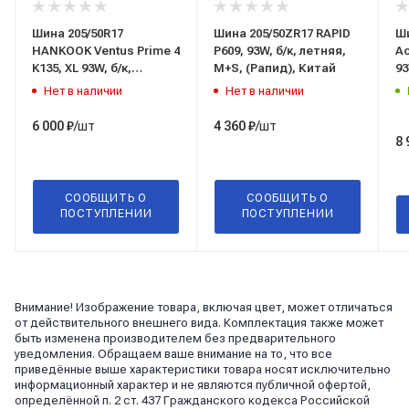
Шина 205/50R17
Шина 205/50ZR17 RAPID
Ши
HANKOOK Ventus Prime 4
P609, 93W, б/к, летняя,
Ac
K135, XL 93W, б/к,
M+S, (Рапид), Китай
93
летняя, (Ханкук), Китай
(Г
Нет в наличии
Нет в наличии
/шт
/шт
6 000
₽
4 360
₽
8 
СООБЩИТЬ О
СООБЩИТЬ О
ПОСТУПЛЕНИИ
ПОСТУПЛЕНИИ
Внимание! Изображение товара, включая цвет, может отличаться
от действительного внешнего вида. Комплектация также может
быть изменена производителем без предварительного
уведомления. Обращаем ваше внимание на то, что все
приведённые выше характеристики товара носят исключительно
информационный характер и не являются публичной офертой,
определённой п. 2 ст. 437 Гражданского кодекса Российской