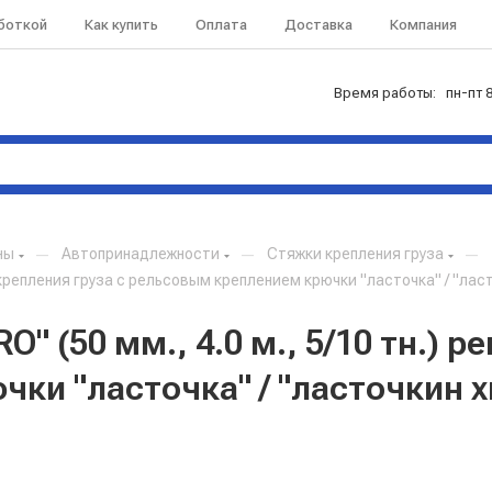
аботкой
Как купить
Оплата
Доставка
Компания
Время работы: пн-пт 8
ны
—
Автопринадлежности
—
Стяжки крепления груза
—
нь крепления груза с рельсовым креплением крючки "ласточка" / "ла
 (50 мм., 4.0 м., 5/10 тн.) р
ки "ласточка" / "ласточкин х