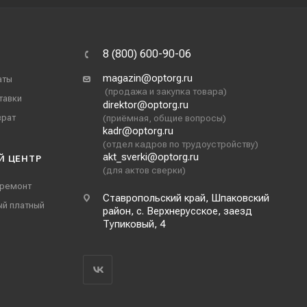
8 (800) 600-90-06
magazin@optorg.ru
аты
(продажа и закупка товара)
тавки
direktor@optorg.ru
врат
(приёмная, общие вопросы)
kadr@optorg.ru
(отдел кадров по трудоустройству)
akt_sverki@optorg.ru
Й ЦЕНТР
(для актов сверки)
 ремонт
Ставропольский край, Шпаковский
ый платный
район, с. Верхнерусское, заезд
Тупиковый, 4