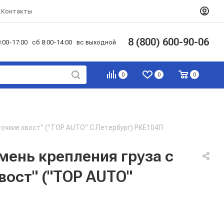
Контакты
8 (800) 600-90-06
:00-17:00 сб 8:00-14:00 вс выходной
0
0
0
сточкин хвост" ("TOP AUTO" С.Петербург) РКЕ104П
емень крепления груза с
вост" ("TOP AUTO"