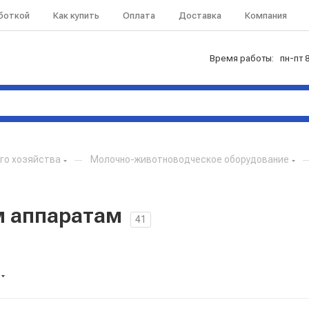
аботкой
Как купить
Оплата
Доставка
Компания
Время работы: пн-пт 8
го хозяйства
—
Молочно-животноводческое оборудование
м аппаратам
41