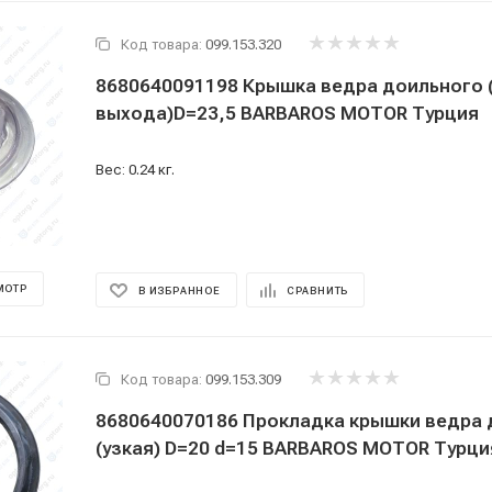
Код товара:
099.153.320
8680640091198 Крышка ведра доильного 
выхода)D=23,5 BARBAROS MOTOR Турция
Вес: 0.24 кг.
МОТР
В ИЗБРАННОЕ
СРАВНИТЬ
Код товара:
099.153.309
8680640070186 Прокладка крышки ведра 
(узкая) D=20 d=15 BARBAROS MOTOR Турц