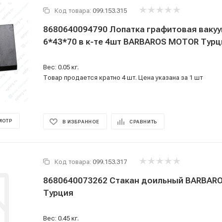
Код товара:
099.153.315
8680640094790 Лопатка графитовая ваку
6*43*70 в к-те 4шт BARBAROS MOTOR Ту
Вес: 0.05 кг.
Товар продается кратно 4 шт. Цена указана за 1 шт
МОТР
В ИЗБРАННОЕ
СРАВНИТЬ
Код товара:
099.153.317
8680640073262 Стакан доильный BARBAROS MOTOR
Турция
Вес: 0.45 кг.