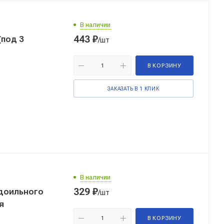
В наличии
443
₽
(под 3
/шт
В КОРЗИНУ
ЗАКАЗАТЬ В 1 КЛИК
В наличии
329
₽
доильного
/шт
ия
В КОРЗИНУ