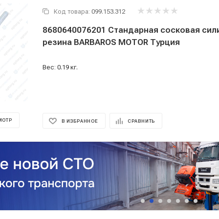
Код товара:
099.153.312
8680640076201 Стандарная сосковая сил
резина BARBAROS MOTOR Турция
Вес: 0.19 кг.
МОТР
В ИЗБРАННОЕ
СРАВНИТЬ