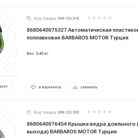
Код товара:
099.153.318
8680640075327 Автоматическая пластико
поплавковая BARBAROS MOTOR Турция
Вес: 0.45 кг.
МОТР
В ИЗБРАННОЕ
СРАВНИТЬ
Код товара:
099.153.330
8680640076454 Крышка ведра доильного 
выхода) BARBAROS MOTOR Турция