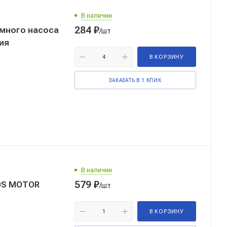
В наличии
284
₽
умного насоса
/шт
рция
В КОРЗИНУ
ЗАКАЗАТЬ В 1 КЛИК
В наличии
579
₽
/шт
В КОРЗИНУ