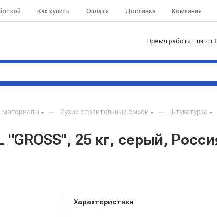
аботкой
Как купить
Оплата
Доставка
Компания
Время работы: пн-пт 8
е материалы
—
Сухие строительные смеси
—
Штукатурка
 "GROSS", 25 кг, серый, Росси
Характеристики