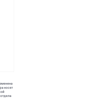
изменена
ра носят
кой
 отдела