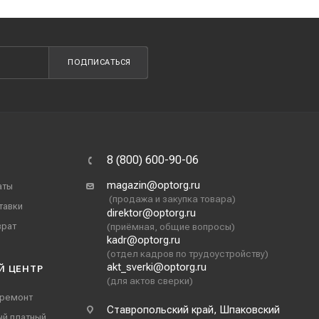
ПОДПИСАТЬСЯ
8 (800) 600-90-06
magazin@optorg.ru
аты
(продажа и закупка товара)
тавки
direktor@optorg.ru
врат
(приёмная, общие вопросы)
kadr@optorg.ru
(отдел кадров по трудоустройству)
akt_sverki@optorg.ru
Й ЦЕНТР
(для актов сверки)
 ремонт
Ставропольский край, Шпаковский
ый платный