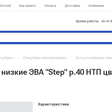
аботкой
Как купить
Оплата
Доставка
Компания
Время работы: пн-пт 8
ецобувь
—
Спецобувь повседневная
—
Боты утепленные, жен
низкие ЭВА "Step" р.40 НТП ц
Характеристики