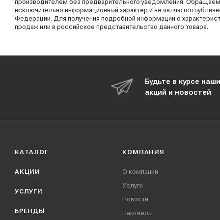
производителем без предварительного уведомления. Обращаем в
исключительно информационный характер и не являются публично
Федерации. Для получения подробной информации о характерист
продаж или в российское представительство данного товара.
Будьте в курсе наш
акций и новостей
КАТАЛОГ
КОМПАНИЯ
АКЦИИ
О компании
Услуги
УСЛУГИ
Новости
БРЕНДЫ
Партнеры