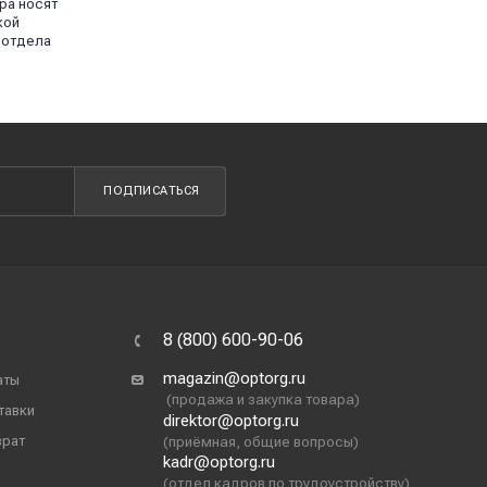
ра носят
кой
 отдела
ПОДПИСАТЬСЯ
8 (800) 600-90-06
magazin@optorg.ru
аты
(продажа и закупка товара)
тавки
direktor@optorg.ru
врат
(приёмная, общие вопросы)
kadr@optorg.ru
(отдел кадров по трудоустройству)