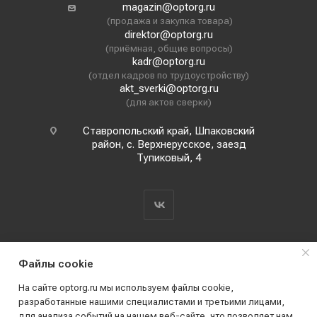
magazin@optorg.ru
(продажа и закупка товара)
direktor@optorg.ru
(приёмная, общие вопросы)
kadr@optorg.ru
(отдел кадров по трудоустройству)
akt_sverki@optorg.ru
(для актов сверки)
Ставропольский край, Шпаковский
район, с. Верхнерусское, заезд
Тупиковый, 4
Файлы cookie
На сайте optorg.ru мы используем файлы cookie,
разработанные нашими специалистами и третьими лицами,
для анализа событий на нашем веб-сайте, что позволяет нам