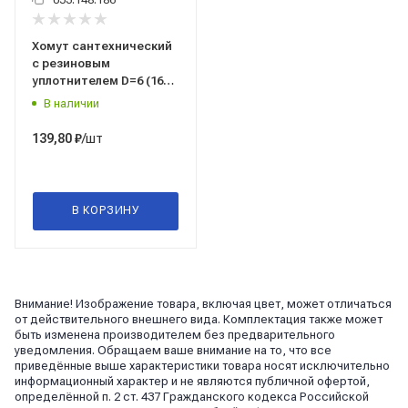
Хомут сантехнический
с резиновым
уплотнителем D=6 (162-
170 мм), М10x100,
В наличии
Майер, Россия
/шт
139,80
₽
В КОРЗИНУ
Внимание! Изображение товара, включая цвет, может отличаться
от действительного внешнего вида. Комплектация также может
быть изменена производителем без предварительного
уведомления. Обращаем ваше внимание на то, что все
приведённые выше характеристики товара носят исключительно
информационный характер и не являются публичной офертой,
определённой п. 2 ст. 437 Гражданского кодекса Российской