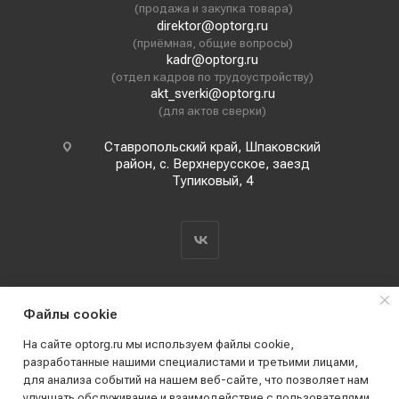
(продажа и закупка товара)
direktor@optorg.ru
(приёмная, общие вопросы)
kadr@optorg.ru
(отдел кадров по трудоустройству)
akt_sverki@optorg.ru
(для актов сверки)
Ставропольский край, Шпаковский
район, с. Верхнерусское, заезд
Тупиковый, 4
Файлы cookie
На сайте optorg.ru мы используем файлы cookie,
разработанные нашими специалистами и третьими лицами,
для анализа событий на нашем веб-сайте, что позволяет нам
2019 - 2026 © АО КПК "Ставропольстройопторг"
улучшать обслуживание и взаимодействие с пользователями.