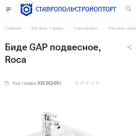
Главная
—
Каталог товара
—
Сантехника
—
Унитазы, бид
Биде GAP подвесное,
Roca
Код товара:
032.053.051