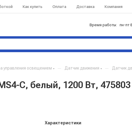
аботкой
Как купить
Оплата
Доставка
Компания
Время работы: пн-пт 8
а управления освещением
—
Датчик движения
—
Датчик дв
S4-С, белый, 1200 Вт, 475803
Характеристики