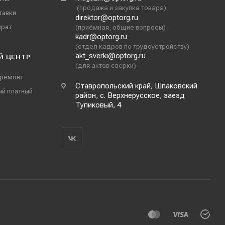
(продажа и закупка товара)
тавки
direktor@optorg.ru
врат
(приёмная, общие вопросы)
kadr@optorg.ru
(отдел кадров по трудоустройству)
akt_sverki@optorg.ru
Й ЦЕНТР
(для актов сверки)
 ремонт
Ставропольский край, Шпаковский
ый платный
район, с. Верхнерусское, заезд
Тупиковый, 4