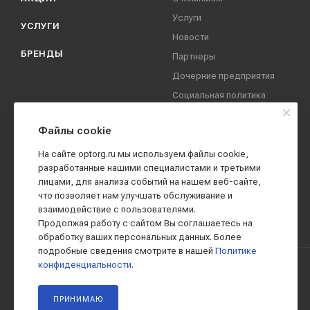
Услуги
УСЛУГИ
Новости
БРЕНДЫ
Партнеры
Дочерние предприятия
Социальная политика
компании
Охрана труда
Файлы cookie
Вакансии
На сайте optorg.ru мы используем файлы cookie,
Реквизиты
разработанные нашими специалистами и третьими
лицами, для анализа событий на нашем веб-сайте,
Контакты
что позволяет нам улучшать обслуживание и
взаимодействие с пользователями.
Продолжая работу с сайтом Вы соглашаетесь на
обработку ваших персональных данных. Более
подробные сведения смотрите в нашей
Политике
конфиденциальности
.
2019 - 2026 © АО КПК "Ставропольстройопторг"
ПРИНИМАЮ
Все права защищены