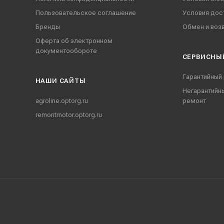
Пользовательское соглашение
Условия дос
Бренды
Обмен и воз
Оферта об электронном
документообороте
СЕРВИСНЫ
Гарантийный
НАШИ CАЙТЫ
Негарантийн
agroline.optorg.ru
ремонт
remontmotor.optorg.ru