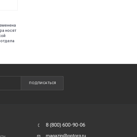
изменена
ра носят
кой
 отдела
ПОДПИСАТЬСЯ
8 (800) 600-90-06
magazin@optorg.ru
аты