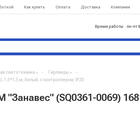
аботкой
Как купить
Оплата
Доставка
Компания
Время работы: пн-пт 8
ая светотехника
—
Гирлянды
—
1,5*1,5 м, белый, с контроллером, IP20
"Занавес" (SQ0361-0069) 168 L