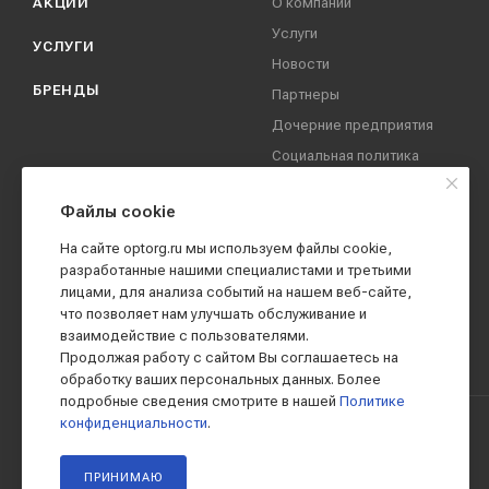
АКЦИИ
О компании
Услуги
УСЛУГИ
Новости
БРЕНДЫ
Партнеры
Дочерние предприятия
Социальная политика
компании
Охрана труда
Файлы cookie
Вакансии
На сайте optorg.ru мы используем файлы cookie,
Реквизиты
разработанные нашими специалистами и третьими
лицами, для анализа событий на нашем веб-сайте,
Контакты
что позволяет нам улучшать обслуживание и
взаимодействие с пользователями.
Продолжая работу с сайтом Вы соглашаетесь на
обработку ваших персональных данных. Более
подробные сведения смотрите в нашей
Политике
конфиденциальности
.
2019 - 2026 © АО КПК "Ставропольстройопторг"
ПРИНИМАЮ
Все права защищены