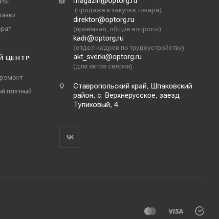
magazin@optorg.ru
аты
(продажа и закупка товара)
тавки
direktor@optorg.ru
врат
(приёмная, общие вопросы)
kadr@optorg.ru
(отдел кадров по трудоустройству)
akt_sverki@optorg.ru
Й ЦЕНТР
(для актов сверки)
 ремонт
Ставропольский край, Шпаковский
ый платный
район, с. Верхнерусское, заезд
Тупиковый, 4