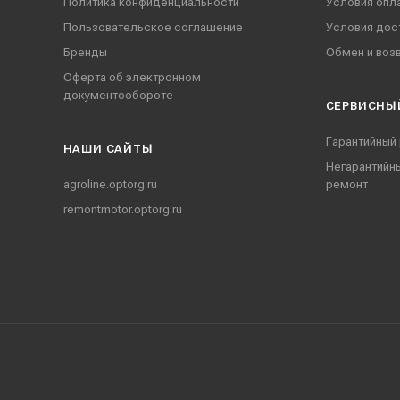
Политика конфиденциальности
Условия опл
Пользовательское соглашение
Условия дос
Бренды
Обмен и воз
Оферта об электронном
документообороте
СЕРВИСНЫ
Гарантийный
НАШИ CАЙТЫ
Негарантийн
agroline.optorg.ru
ремонт
remontmotor.optorg.ru