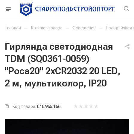
Главная
—
Каталог товара
—
Освещение
—
Праздничная 
Гирлянда светодиодная
TDM (SQ0361-0059)
"Роса20" 2хCR2032 20 LED,
2 м, мультиколор, IP20
Код товара:
046.965.166