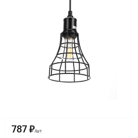
787 ₽
/шт