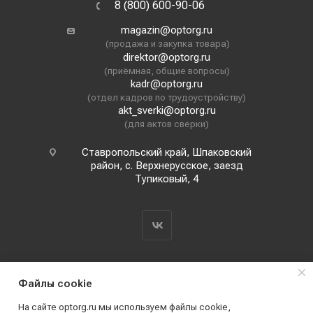
8 (800) 600-90-06
magazin@optorg.ru
(продажа и закупка товара)
direktor@optorg.ru
(приёмная, общие вопросы)
kadr@optorg.ru
(отдел кадров по трудоустройству)
akt_sverki@optorg.ru
(для актов сверки)
Ставропольский край, Шпаковский
район, с. Верхнерусское, заезд
Тупиковый, 4
Файлы cookie
На сайте optorg.ru мы используем файлы cookie,