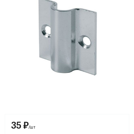
35 ₽
/шт