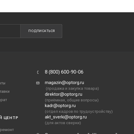
ПОДПИСАТЬСЯ
8 (800) 600-90-06
magazin@optorg.ru
аты
(продажа и закупка товара)
тавки
direktor@optorg.ru
врат
(приёмная, общие вопросы)
kadr@optorg.ru
(отдел кадров по трудоустройству)
akt_sverki@optorg.ru
Й ЦЕНТР
(для актов сверки)
 ремонт