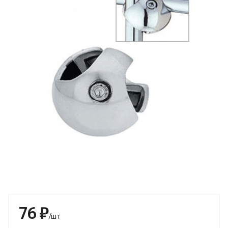
76 ₽
/шт