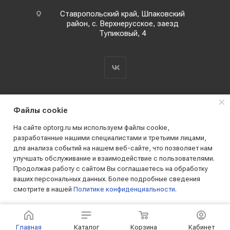
Ставропольский край, Шпаковский
район, с. Верхнерусское, заезд
Тупиковый, 4
Файлы cookie
На сайте optorg.ru мы используем файлы cookie,
разработанные нашими специалистами и третьими лицами,
для анализа событий на нашем веб-сайте, что позволяет нам
2019 - 2026 © АО КПК "Ставропольстройопторг"
улучшать обслуживание и взаимодействие с пользователями.
Все права защищены
Продолжая работу с сайтом Вы соглашаетесь на обработку
ваших персональных данных. Более подробные сведения
смотрите в нашей
Политике конфиденциальности
.
ПРИНИМАЮ
Главная
Каталог
Корзина
Кабинет