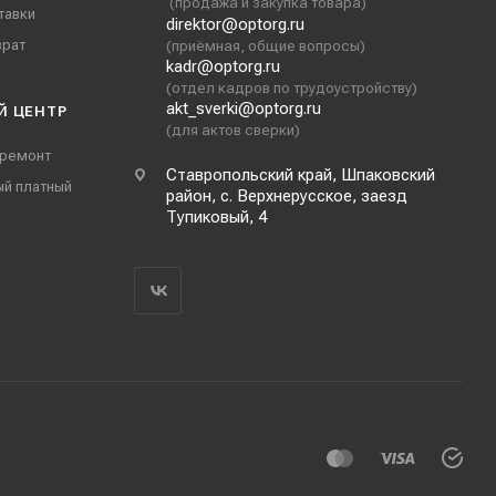
(продажа и закупка товара)
тавки
direktor@optorg.ru
врат
(приёмная, общие вопросы)
kadr@optorg.ru
(отдел кадров по трудоустройству)
akt_sverki@optorg.ru
Й ЦЕНТР
(для актов сверки)
 ремонт
Ставропольский край, Шпаковский
ый платный
район, с. Верхнерусское, заезд
Тупиковый, 4