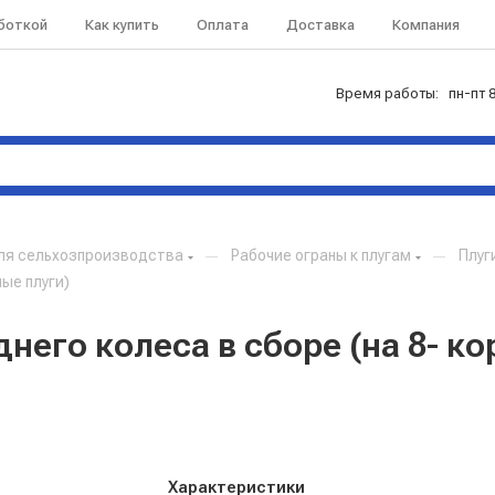
аботкой
Как купить
Оплата
Доставка
Компания
Время работы: пн-пт 8
ля сельхозпроизводства
—
Рабочие ограны к плугам
—
Плуг
ные плуги)
него колеса в сборе (на 8- ко
Характеристики