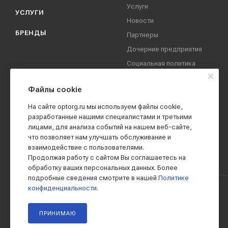
Услуги
УСЛУГИ
Новости
БРЕНДЫ
Партнеры
Дочерние предприятия
Социальная политика
компании
Охрана труда
Файлы cookie
Вакансии
На сайте optorg.ru мы используем файлы cookie,
Реквизиты
разработанные нашими специалистами и третьими
лицами, для анализа событий на нашем веб-сайте,
Контакты
что позволяет нам улучшать обслуживание и
взаимодействие с пользователями.
Продолжая работу с сайтом Вы соглашаетесь на
обработку ваших персональных данных. Более
подробные сведения смотрите в нашей
Политике
конфиденциальности
.
2019 - 2026 © АО КПК "Ставропольстройопторг"
ПРИНИМАЮ
Все права защищены