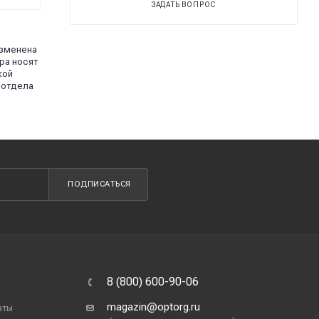
ЗАДАТЬ ВОПРОС
изменена
ра носят
кой
 отдела
ПОДПИСАТЬСЯ
8 (800) 600-90-06
magazin@optorg.ru
аты