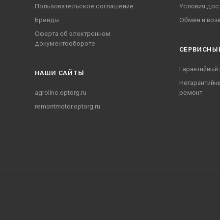
Пользовательское соглашение
Условия дос
Бренды
Обмен и воз
Оферта об электронном
документообороте
СЕРВИСНЫ
Гарантийный
НАШИ CАЙТЫ
Негарантийн
agroline.optorg.ru
ремонт
remontmotor.optorg.ru