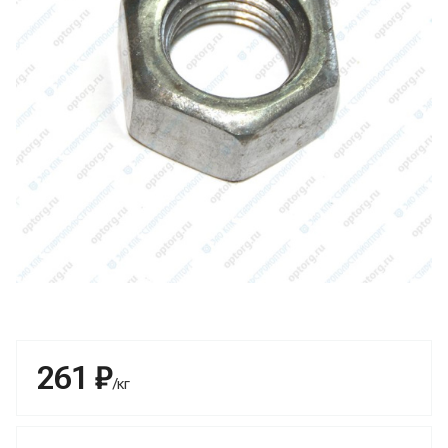
261 ₽
/кг