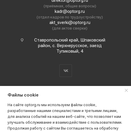
direktor@optorg.ru
(приёмная, общие вопросы)
kadr@optorg.ru
(отдел кадров по трудоустройству)
akt_sverki@optorg.ru
(для актов сверки)
Ставропольский край, Шпаковский
район, с. Верхнерусское, заезд
Тупиковый, 4
Файлы cookie
На сайте optorg.ru мы используем файлы cookie,
разработанные нашими специалистами и третьими лицами,
для анализа событий на нашем веб-сайте, что позволяет нам
2019 - 2026 © АО КПК "Ставропольстройопторг"
улучшать обслуживание и взаимодействие с пользователями.
Все права защищены
Продолжая работу с сайтом Вы соглашаетесь на обработку