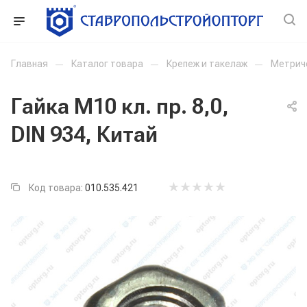
Главная
—
Каталог товара
—
Крепеж и такелаж
—
Метрич
Гайка М10 кл. пр. 8,0,
DIN 934, Китай
Код товара:
010.535.421