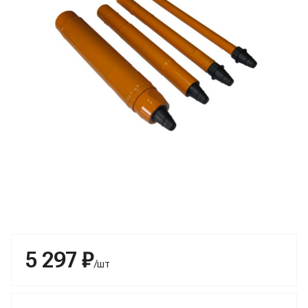
5 297 ₽
/шт