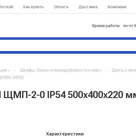
аботкой
Как купить
Оплата
Доставка
Компания
Время работы: пн-пт 8
кция
—
Шкафы, боксы и принадлежности к ним
—
Щиты с мон
Q0905-3403)
ЩМП-2-0 IP54 500х400х220 мм
Характеристики