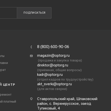
ПОДПИСАТЬСЯ
8 (800) 600-90-06
magazin@optorg.ru
аты
(продажа и закупка товара)
тавки
direktor@optorg.ru
врат
(приёмная, общие вопросы)
kadr@optorg.ru
(отдел кадров по трудоустройству)
akt_sverki@optorg.ru
Й ЦЕНТР
(для актов сверки)
 ремонт
Ставропольский край, Шпаковский
ый платный
район, с. Верхнерусское, заезд
Тупиковый, 4