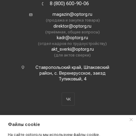
8 (800) 600-90-06
magazin@optorg.ru
(продажа и закупка товара)
direktor@optorg.ru
(приёмная, общие вопросы)
kadr@optorg.ru
(отдел кадров по трудоустройству)
akt_sverki@optorg.ru
(для актов сверки)
Ставропольский край, Шпаковский
район, с. Верхнерусское, заезд
Тупиковый, 4
Файлы cookie
На сайте optorg.ru мы используем файлы cookie,