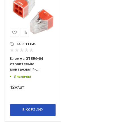
145.511.045
Клемма GTER6-04
строительно-
монтажная 4-
проводная 0,75-2,5 мм2
В наличии
GENERAL Арт.800488
/шт
12
₽
В КОРЗИНУ