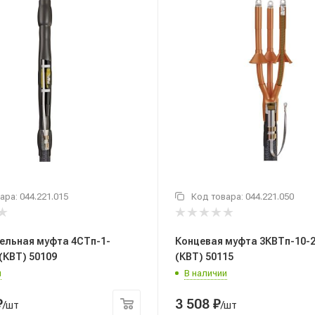
ара:
044.221.015
Код товара:
044.221.050
ельная муфта 4СТп-1-
Концевая муфта 3КВТп-10-2
 (КВТ) 50109
(КВТ) 50115
и
В наличии
₽
3 508
₽
/шт
/шт