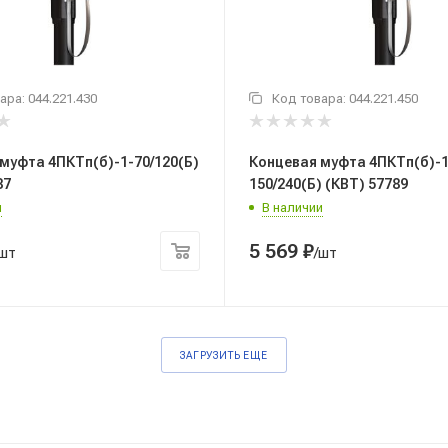
ара:
044.221.430
Код товара:
044.221.450
муфта 4ПКТп(б)-1-70/120(Б)
Концевая муфта 4ПКТп(б)-1
87
150/240(Б) (КВТ) 57789
и
В наличии
5 569
₽
/шт
/шт
ЗАГРУЗИТЬ ЕЩЕ