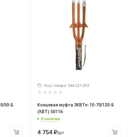
Код товара:
044.221.053
5/50-Б
Концевая муфта 3КВТп-10-70/120-Б
(КВТ) 50116
В наличии
4 754
₽
/шт