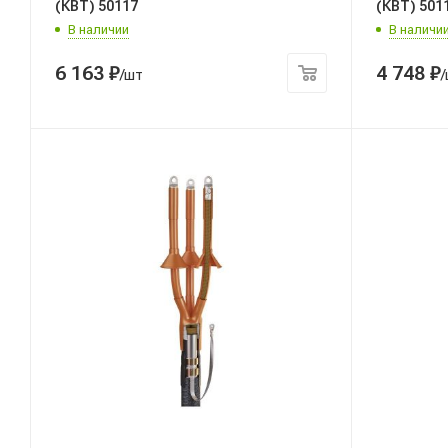
(КВТ) 50117
(КВТ) 501
В наличии
В наличи
6 163
₽
4 748
₽
/шт