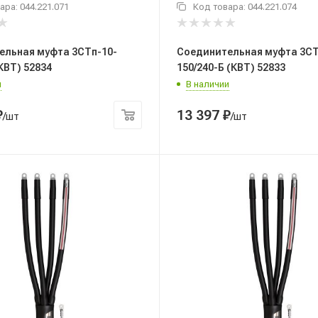
ара:
044.221.071
Код товара:
044.221.074
ельная муфта 3СТп-10-
Соединительная муфта 3СТ
(КВТ) 52834
150/240-Б (КВТ) 52833
и
В наличии
₽
13 397
₽
/шт
/шт