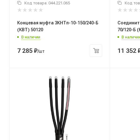
Код товара:
044.221.065
Код тов
Концевая муфта 3КНТп-10-150/240-Б
Соединит
(КВТ) 50120
70/120-Б 
В наличии
В наличи
7 285
₽
11 352
/шт