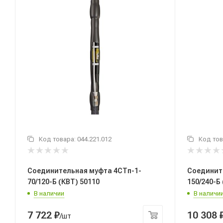
Код товара:
044.221.012
Код тов
Соединительная муфта 4СТп-1-
Соединит
70/120-Б (КВТ) 50110
150/240-Б
В наличии
В наличи
7 722
₽
10 308
/шт