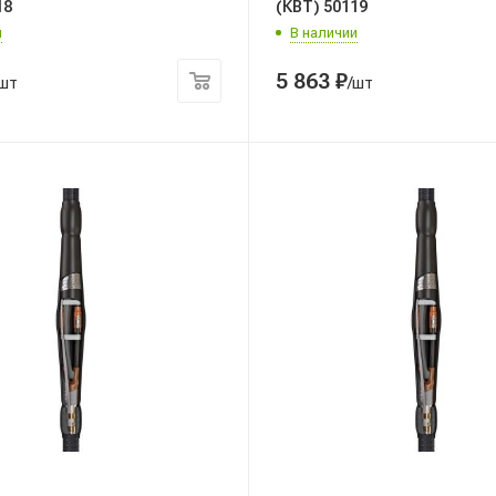
18
(КВТ) 50119
и
В наличии
5 863
₽
/шт
/шт