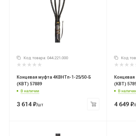
Код товара:
044.221.000
Код тов
Концевая муфта 4КВНТп-1-25/50-Б
Концевая 
(КВТ) 57889
(КВТ) 578
В наличии
В наличи
3 614
₽
4 649
₽
/шт