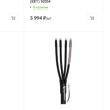
(КВТ) 50354
В наличии
3 994
₽
/шт