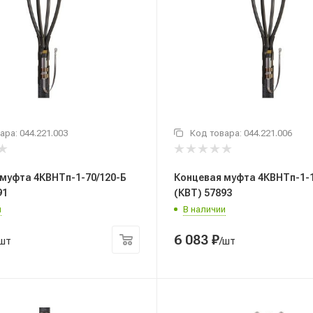
ара:
044.221.003
Код товара:
044.221.006
муфта 4КВНТп-1-70/120-Б
Концевая муфта 4КВНТп-1-1
91
(КВТ) 57893
и
В наличии
6 083
₽
/шт
/шт