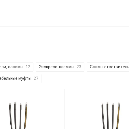
ели, зажимы
12
Экспресс-клеммы
23
Сжимы ответвител
абельные муфты
27