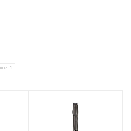
ьные
1