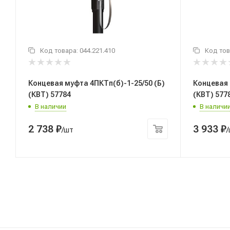
Код товара:
044.221.410
Код тов
Концевая муфта 4ПКТп(б)-1-25/50 (Б)
Концевая 
(КВТ) 57784
(КВТ) 577
В наличии
В наличи
2 738
₽
3 933
₽
/шт