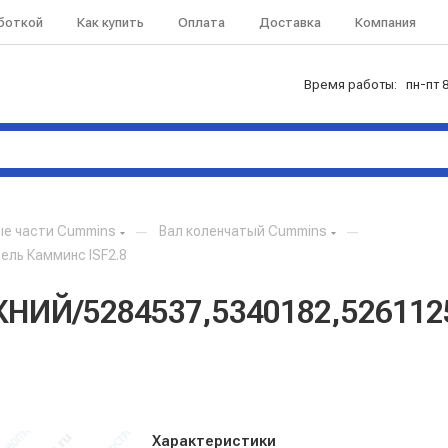
аботкой
Как купить
Оплата
Доставка
Компания
Время работы: пн-пт 8
ые части Cummins
—
Вал коленчатый Cummins
—
ль Камминс ISF2.8
/5284537,5340182,5261125/
Характеристики