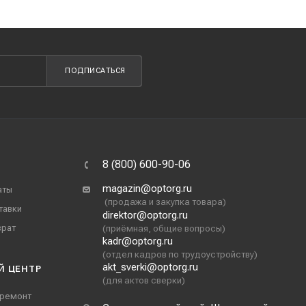
ПОДПИСАТЬСЯ
8 (800) 600-90-06
magazin@optorg.ru
аты
(продажа и закупка товара)
тавки
direktor@optorg.ru
врат
(приёмная, общие вопросы)
kadr@optorg.ru
(отдел кадров по трудоустройству)
akt_sverki@optorg.ru
Й ЦЕНТР
(для актов сверки)
 ремонт